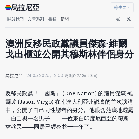
烏拉尼亞
中文
關於我們
文章系列
書籍
新聞
澳洲反移民政黨議員傑森·維爾
戈出櫃並公開其穆斯林伴侶身分
烏拉尼亞
24.05.2026, 12:00
(更新於
27.06.2026
)
反移民政黨「一國黨」 (One Nation) 的議員傑森·維
爾戈 (Jason Virgo) 在南澳大利亞州議會的首次演講
中，公開了自己同性戀者的身分。他眼含熱淚地
透露
，自己與一名男子——一位來自印度尼西亞的穆斯
林移民——同居已經整整十一年了。