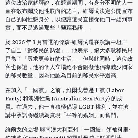
這位政治家解釋說，在競選期間，有身分不明的人一
直在散布關於他性取向的謠言。維爾戈決定公開宣布
自己的同性戀身分，以便讓選民直接從他口中聽到事
實，而不是透過那些「竊竊私語」。
於 2026 年 3 月當選的傑森·維爾戈還在演講中
坦言
了自己「對移民的熱愛」。他表示，絕大多數移民只
是為了「尋求更美好的生活」。但與此同時，這位政
客也保證，他的個人立場絕不會阻礙他倡導減少國家
的移民數量，因為他認為目前的移民水平過高。
在加入「一國黨」之前，維爾戈曾是工黨 (Labor
Party) 和澳洲性黨 (Australian Sex Party) 的成
員。在過去，他一直積極倡導 LGBT 權利，並在演
講中承諾將繼續為實現「平等的婚姻」而奮鬥。
維爾戈的
立場
與南澳大利亞州「一國黨」領袖科里·
伯納迪 (Cory Bernardi) 的觀點形成了鮮明對比。