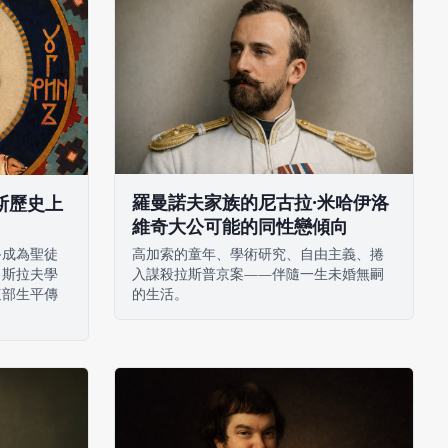
羅曼諾夫家族的尼古拉·米哈伊洛
斯歷史上
維奇大公可能的同性戀傾向
高加索的童年、學術研究、自由主義、捲
終成為聖徒
入謀殺拉斯普京案——伴隨一生未婚無嗣
、斯拉夫學
的生活。
這部生平傳