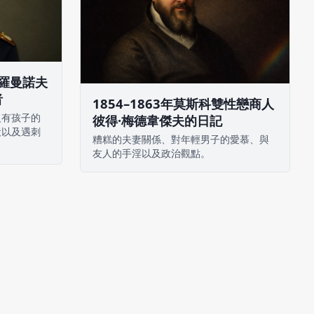
·羅曼諾夫
者
1854–1863年莫斯科雙性戀商人
沒有孩子的
彼得·梅德韋傑夫的日記
役以及遇刺
糟糕的夫妻關係、對年輕男子的愛慕、與
友人的手淫以及政治觀點。