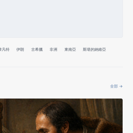
黎凡特
伊朗
古希臘
非洲
東南亞
斯堪的納維亞
全部 →