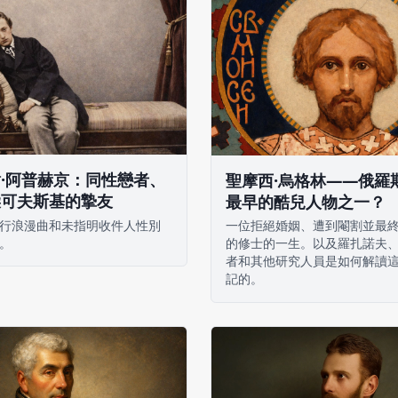
·阿普赫京：同性戀者、
聖摩西·烏格林——俄羅
柴可夫斯基的摯友
最早的酷兒人物之一？
行浪漫曲和未指明收件人性別
一位拒絕婚姻、遭到閹割並最
。
的修士的一生。以及羅扎諾夫
者和其他研究人員是如何解讀
記的。