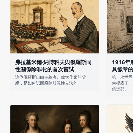
弗拉基米爾·納博科夫與俄羅斯同
1916
性關係除罪化的首次嘗試
具徽章
這位俄羅斯自由主義者、偉大作家的父
第一次世界
親，是如何試圖廢除歧視性立法的
何揭露了一
俱樂部。