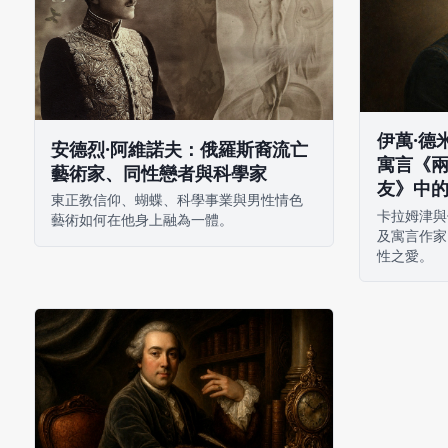
伊萬·德
安德烈·阿維諾夫：俄羅斯裔流亡
寓言《
藝術家、同性戀者與科學家
友》中
東正教信仰、蝴蝶、科學事業與男性情色
卡拉姆津與
藝術如何在他身上融為一體。
及寓言作家
性之愛。