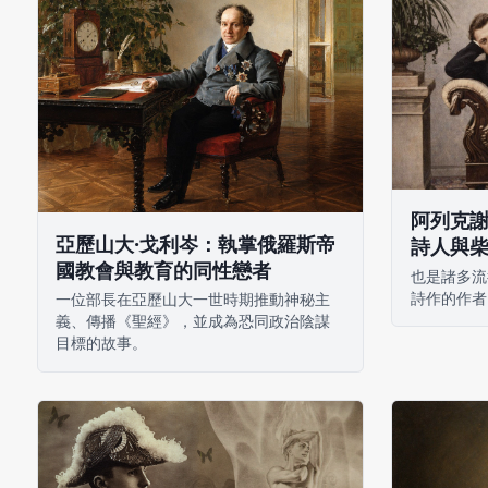
阿列克謝
亞歷山大·戈利岑：執掌俄羅斯帝
詩人與
國教會與教育的同性戀者
也是諸多流
詩作的作者
一位部長在亞歷山大一世時期推動神秘主
義、傳播《聖經》，並成為恐同政治陰謀
目標的故事。