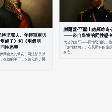
謝爾蓋·亞歷山德羅維奇
米特里耶夫、年輕寵臣與
——來自皇室的同性戀
兩隻鴿子》和《兩個朋
大公的生平——同性戀傾向、
的同性慾望
「無性婚姻」、在莫斯科的服
身亡。
傑爾查文的摯友、司法部長以
，在他的筆下，友誼化作了男