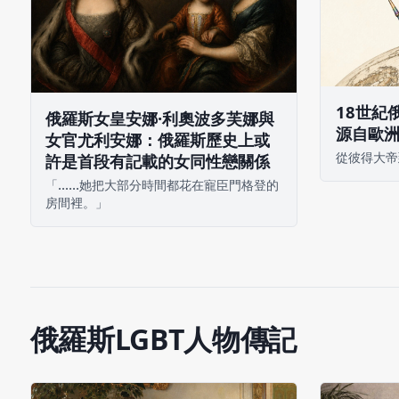
18世紀
俄羅斯女皇安娜·利奧波多芙娜與
源自歐
女官尤利安娜：俄羅斯歷史上或
從彼得大帝
許是首段有記載的女同性戀關係
「……她把大部分時間都花在寵臣門格登的
房間裡。」
俄羅斯LGBT人物傳記