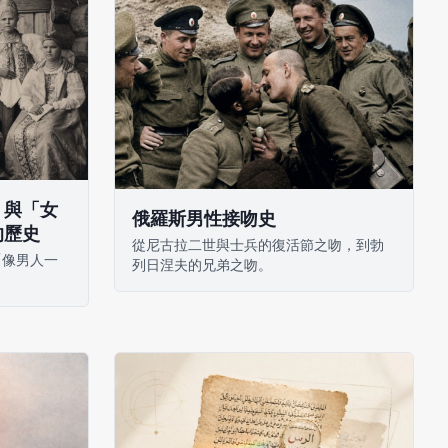
」與「女
俄羅斯男性接吻史
的歷史
從尼古拉二世與士兵的復活節之吻，到勃
「像男人一
列日涅夫的兄弟之吻。