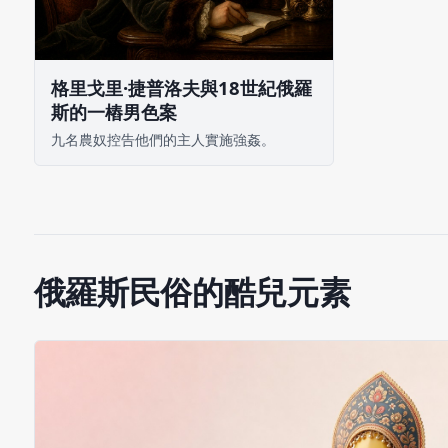
格里戈里·捷普洛夫與18世紀俄羅
斯的一樁男色案
九名農奴控告他們的主人實施強姦。
俄羅斯民俗的酷兒元素