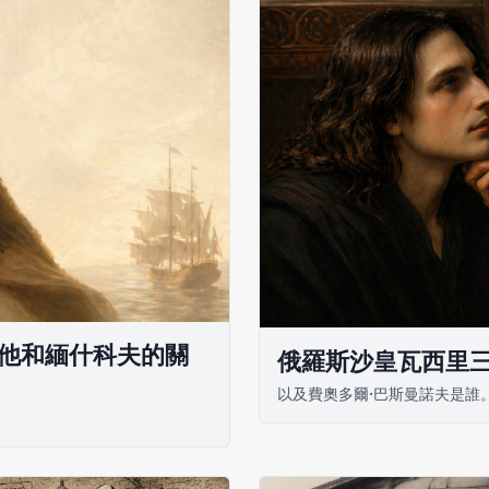
他和緬什科夫的關
俄羅斯沙皇瓦西里
以及費奧多爾·巴斯曼諾夫是誰