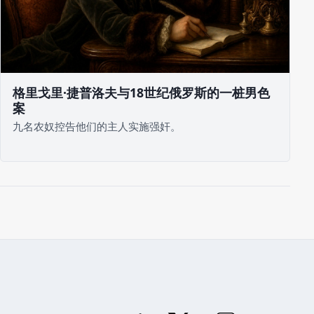
格里戈里·捷普洛夫与18世纪俄罗斯的一桩男色
案
九名农奴控告他们的主人实施强奸。