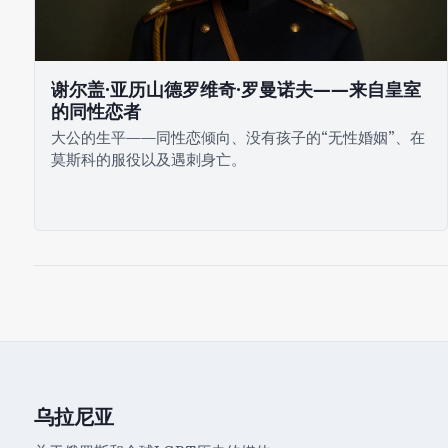
谢尔盖·亚历山德罗维奇·罗曼诺夫——来自皇室
的同性恋者
大公的生平——同性恋倾向、没有孩子的“无性婚姻”、在
莫斯科的服役以及遇刺身亡。
乌拉尼亚