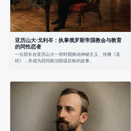
亚历山大·戈利岑：执掌俄罗斯帝国教会与教育
的同性恋者
一位部长在亚历山大一世时期推动神秘主义、传播《圣
经》，并成为恐同政治阴谋目标的故事。