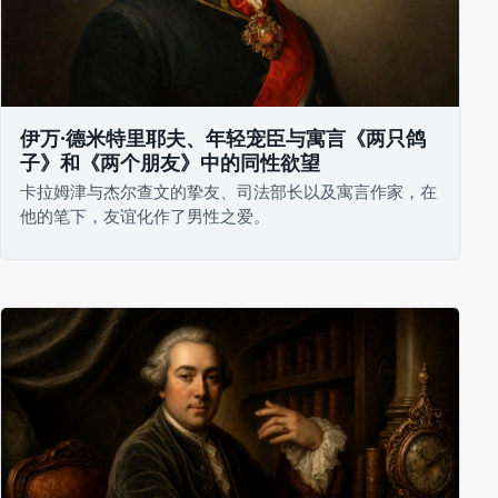
伊万·德米特里耶夫、年轻宠臣与寓言《两只鸽
子》和《两个朋友》中的同性欲望
卡拉姆津与杰尔查文的挚友、司法部长以及寓言作家，在
他的笔下，友谊化作了男性之爱。