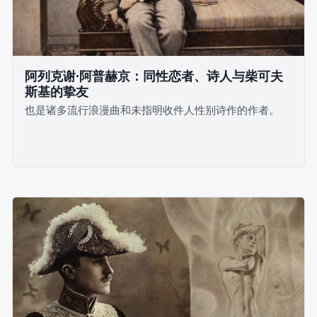
阿列克谢·阿普赫京：同性恋者、诗人与柴可夫
斯基的挚友
也是诸多流行浪漫曲和未指明收件人性别诗作的作者。