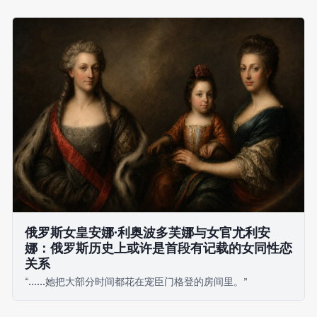
俄罗斯女皇安娜·利奥波多芙娜与女官尤利安
娜：俄罗斯历史上或许是首段有记载的女同性恋
关系
“……她把大部分时间都花在宠臣门格登的房间里。”