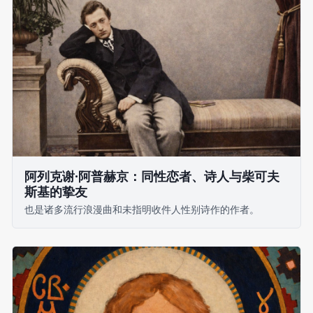
阿列克谢·阿普赫京：同性恋者、诗人与柴可夫
斯基的挚友
也是诸多流行浪漫曲和未指明收件人性别诗作的作者。