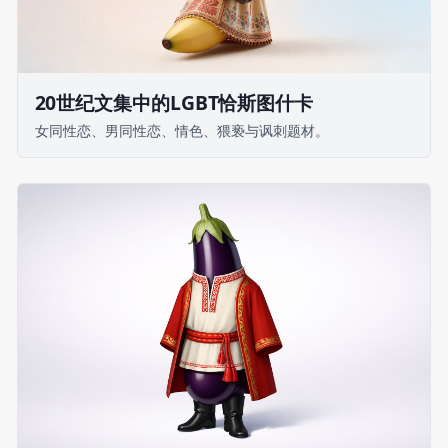
20世纪文集中的LGBT恰斯图什卡
女同性恋、男同性恋、情色、猥亵与讽刺题材。