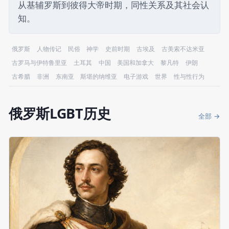
从基辅罗斯到彼得大帝时期，同性关系及其社会认
知。
俄罗斯
人物传记
民俗
神学
史前时期
古埃及
古美索不达米亚
古罗马与伊特鲁里亚
土耳其
中国
美国和加拿大
黎凡特
伊朗
古希腊
非洲
东南亚
斯堪的纳维亚
电子游戏
世界
性与性行为
俄罗斯LGBT历史
全部 →