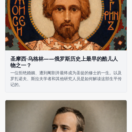
圣摩西·乌格林——俄罗斯历史上最早的酷儿人
物之一？
一位拒绝婚姻、遭到阉割并最终成为圣徒的修士的一生。以及
罗扎诺夫、斯拉夫学者和其他研究人员是如何解读这部生平传
记的。