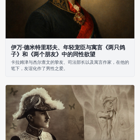
伊万·德米特里耶夫、年轻宠臣与寓言《两只鸽
子》和《两个朋友》中的同性欲望
卡拉姆津与杰尔查文的挚友、司法部长以及寓言作家，在他的
笔下，友谊化作了男性之爱。