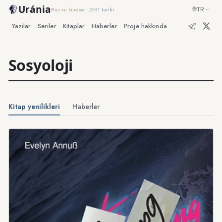
Uránia
🌐
TR
Rus ve küresel LGBT tarihi
Yazılar
Seriler
Kitaplar
Haberler
Proje hakkında
Sosyoloji
Kitap yenilikleri
Haberler