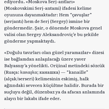
ediyordu. «Moskova Serj-antları»
(Moskovskimi Serj-antami) ifadesi kelime
oyununa dayanmaktadır: Hem “çavuşlar”
(serjantı) hem de Serj (Sergey) ismine bir
göndermedir. Şair, o dönemde Moskova genel
valisi olan Sergey Aleksandroviç’e bu şekilde
gönderme yapmaktaydı.
«Doğulu tavırları olan güzel yaramazlar» dizesi
ise bağlamdan anlaşılacağı üzere yaver
Balyasnıy’a yönelikti. Orijinal metindeki sözcük
(Rusça:
kanaşka
; канашка) — “kanaille”
(alçak/serseri) kelimesinin eskimiş, halk
ağzındaki sevecen küçültme halidir. Burada bir
suçluyu değil, düzenbaz ya da afacan anlamında
alaycı bir lakabı ifade eder.