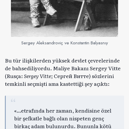
Sergey Aleksandroviç ve Konstantin Balyasnıy
Bu tür ilişkilerden yüksek devlet çevrelerinde
de bahsediliyordu. Maliye Bakanı Sergey Vitte
(Rusça:
Sergey Vitte
; Сергей Витте) sözlerini
temkinli seçmişti ama kastettiği şey açıktı:
«…etrafında her zaman, kendisine özel
bir şefkatle bağlı olan nispeten genç
birkaç adam bulunurdu. Bununla kötü