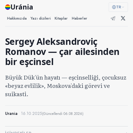
Uránia
TR
Hakkımızda
Yazı dizileri
Kitaplar
Haberler
Sergey Aleksandroviç
Romanov — çar ailesinden
bir eşcinsel
Büyük Dük'ün hayatı — eşcinselliği, çocuksuz
«beyaz evlilik», Moskova'daki görevi ve
suikasti.
Urania
16.10.2025
(Güncellendi
06.08.2026
)