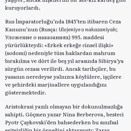
kuruyorlardı.
Rus İmparatorluğu’nda 1845’ten itibaren Ceza
Kanunu’nun (Rusça:
Ulojeniye o nakazaniyah
;
Уложение о наказаниях) 995. maddesi
yürürlükteydi: «Erkek erkeğe cinsel ilişki»
(sodomi) nedeniyle tüm haklardan mahrum
bırakılma ve dört ile beş yıl arasında Sibirya’ya
sürgün cezası verilirdi. Ancak tarihçiler, bu
yasanın neredeyse yalnızca köylülere, işçilere
ve şehirdeki marjinallere uygulandığını
göstermektedir.
Aristokrasi yazılı olmayan bir dokunulmazlığa
sahipti. Göçmen yazar Nina Berberova, besteci
Pyotr Çaykovski’den bahsederken bu sınıfsal
eşitsizliğin bir örneğini aktarmıştı: Zarar