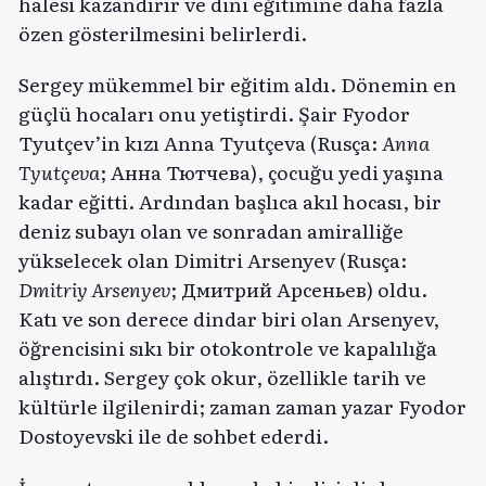
halesi kazandırır ve dini eğitimine daha fazla
özen gösterilmesini belirlerdi.
Sergey mükemmel bir eğitim aldı. Dönemin en
güçlü hocaları onu yetiştirdi. Şair Fyodor
Tyutçev’in kızı Anna Tyutçeva (Rusça:
Anna
Tyutçeva
; Анна Тютчева), çocuğu yedi yaşına
kadar eğitti. Ardından başlıca akıl hocası, bir
deniz subayı olan ve sonradan amiralliğe
yükselecek olan Dimitri Arsenyev (Rusça:
Dmitriy Arsenyev
; Дмитрий Арсеньев) oldu.
Katı ve son derece dindar biri olan Arsenyev,
öğrencisini sıkı bir otokontrole ve kapalılığa
alıştırdı. Sergey çok okur, özellikle tarih ve
kültürle ilgilenirdi; zaman zaman yazar Fyodor
Dostoyevski ile de sohbet ederdi.