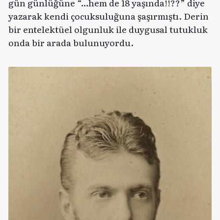
gün günlüğüne “…hem de 18 yaşında!!??” diye
yazarak kendi çocuksuluğuna şaşırmıştı. Derin
bir entelektüel olgunluk ile duygusal tutukluk
onda bir arada bulunuyordu.