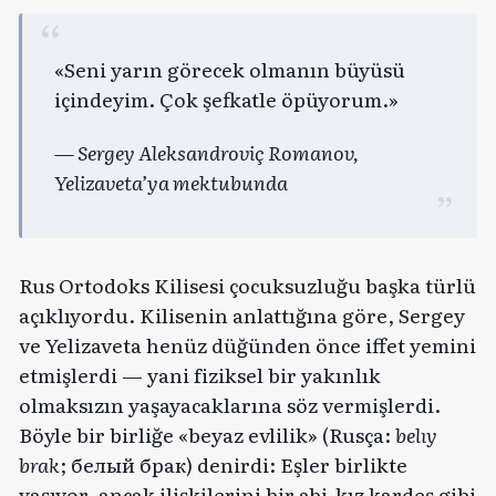
«Seni yarın görecek olmanın büyüsü
içindeyim. Çok şefkatle öpüyorum.»
— Sergey Aleksandroviç Romanov,
Yelizaveta’ya mektubunda
Rus Ortodoks Kilisesi çocuksuzluğu başka türlü
açıklıyordu. Kilisenin anlattığına göre, Sergey
ve Yelizaveta henüz düğünden önce iffet yemini
etmişlerdi — yani fiziksel bir yakınlık
olmaksızın yaşayacaklarına söz vermişlerdi.
Böyle bir birliğe «beyaz evlilik» (Rusça:
belıy
brak
; белый брак) denirdi: Eşler birlikte
yaşıyor, ancak ilişkilerini bir abi-kız kardeş gibi