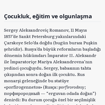
Çocukluk, eğitim ve olgunlaşma
Sergey Aleksandroviç Romanov, 11 Mayıs
1857’de Sankt Petersburg yakınlarındaki
Çarskoye Selo’da doğdu (bugün burası Puşkin
şehridir). Rusya’da büyük reformların başladığı
dönemin hükümdarı İmparator II. Aleksandr
ile İmparatoriçe Mariya Aleksandrovna’nın
yedinci çocuğuydu. Sergey, babasının tahta
çıkışından sonra doğan ilk çocuktu. Rus
monarşi geleneğinde bu statüye
«porfirogennetos» (Rusça:
porfirorodnıy
;
порфирородный — “erguvan odada doğan”)
denirdi: Bu durum çocuğa özel bir seçilmişlik