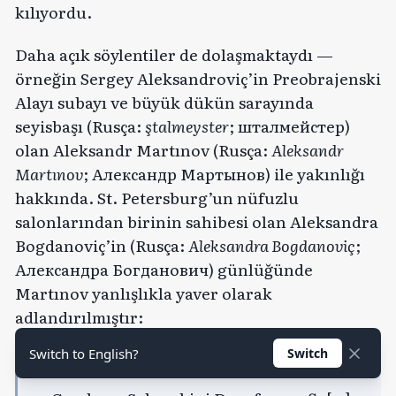
kılıyordu.
Daha açık söylentiler de dolaşmaktaydı —
örneğin Sergey Aleksandroviç’in Preobrajenski
Alayı subayı ve büyük dükün sarayında
seyisbaşı (Rusça:
ştalmeyster
; шталмейстер)
olan Aleksandr Martınov (Rusça:
Aleksandr
Martınov
; Александр Мартынов) ile yakınlığı
hakkında. St. Petersburg’un nüfuzlu
salonlarından birinin sahibesi olan Aleksandra
Bogdanoviç’in (Rusça:
Aleksandra Bogdanoviç
;
Александра Богданович) günlüğünde
Martınov yanlışlıkla yaver olarak
adlandırılmıştır:
Switch to English?
Switch