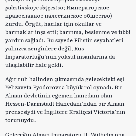
palestinskoye obşçestvo
; Императорское
православное палестинское общество)
kurdu. Örgüt, hacılar için okullar ve
barınaklar inşa etti; barınma, beslenme ve tıbbi
yardım sağladı. Bu sayede Filistin seyahatleri
yalnızca zenginlere değil, Rus
İmparatorluğu’nun yoksul insanlarına da
ulaşılabilir hale geldi.
Ağır ruh halinden çıkmasında gelecekteki eşi
Yelizaveta Fyodorovna büyük rol oynadı. Bir
Alman devletinin egemen hanedanı olan
Hessen-Darmstadt Hanedanı’ndan bir Alman
prensesiydi ve İngiltere Kraliçesi Victoria’nın
torunuydu.
Geleceğin Alman İmparatoru II. Wilhelm ona