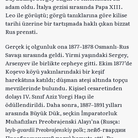
adam oldu. İtalya gezisi sırasında Papa XIII.
Leo ile görüştü; görgü tanıklarına göre kilise
tarihi üzerine bir tartışmada haklı çıkan bizzat
Rus prensti.
Gerçek iç olgunluk ona 1877–1878 Osmanlı-Rus
Savaşı sırasında geldi. Yirmi yaşındaki Sergey,
Arsenyev ile birlikte cepheye gitti. Ekim 1877’de
Koşevo köyü yakınlarındaki bir keşif
harekâtına katıldı; düşman ateşi altında topçu
mevzilerinde bulundu. Kişisel cesaretinden
dolayı IV. Sınıf Aziz Yorgi Haçı ile
ödüllendirildi. Daha sonra, 1887–1891 yılları
arasında Büyük Dük, seçkin İmparatorluk
Muhafızları Preobrajenski Alayı’na (Rusça:
leyb-gvardii Preobrajenskiy polk
; лейб-гвардии
Преображенский полк) komuta etti. Bu