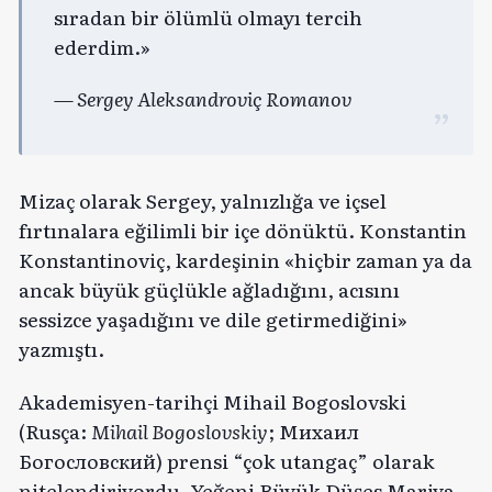
sıradan bir ölümlü olmayı tercih
ederdim.»
— Sergey Aleksandroviç Romanov
Mizaç olarak Sergey, yalnızlığa ve içsel
fırtınalara eğilimli bir içe dönüktü. Konstantin
Konstantinoviç, kardeşinin «hiçbir zaman ya da
ancak büyük güçlükle ağladığını, acısını
sessizce yaşadığını ve dile getirmediğini»
yazmıştı.
Akademisyen-tarihçi Mihail Bogoslovski
(Rusça:
Mihail Bogoslovskiy
; Михаил
Богословский) prensi “çok utangaç” olarak
nitelendiriyordu. Yeğeni Büyük Düşes Mariya