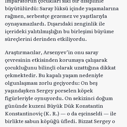
İmparatorun çocukları sıkı bir disiplinle
büyütülürdü: Saray lüksü içinde yaşamalarına
rağmen, serbestçe gezemez ve yaşıtlarıyla
oynayamazlardı. Dışarıdaki zenginlik ile
içerideki yalıtılmışlığın bu birleşimi büyüme
süreçlerini derinden etkiliyordu.
Araştırmacılar, Arsenyev’in onu saray
çevresinin etkisinden korumaya çalışarak
çocukluğunu bilinçli olarak uzattığına dikkat
çekmektedir. Bu kapalı yaşam nedeniyle
olgunlaşması zorlu geçiyordu: On beş
yaşındayken Sergey porselen köpek
figürleriyle oynuyordu. On sekizinci doğum
gününde kuzeni Büyük Dük Konstantin
Konstantinoviç (K. R.) — o da eşcinseldi — ile
birlikte sabun köpüğü üfledi. Bizzat Sergey o