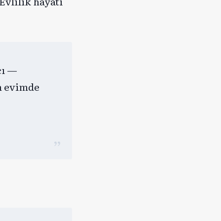
Evlilik hayatı
cı —
n evimde
»