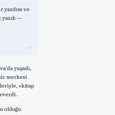
ar yazdım ve
k yazık —
va’da yaşadı,
bir merkezi
eriyle, «kitap
everdi.
an olduğu