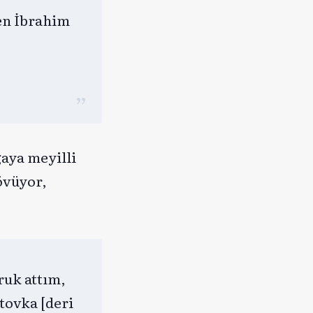
en İbrahim
gaya meyilli
övüyor,
ruk attım,
stovka [deri