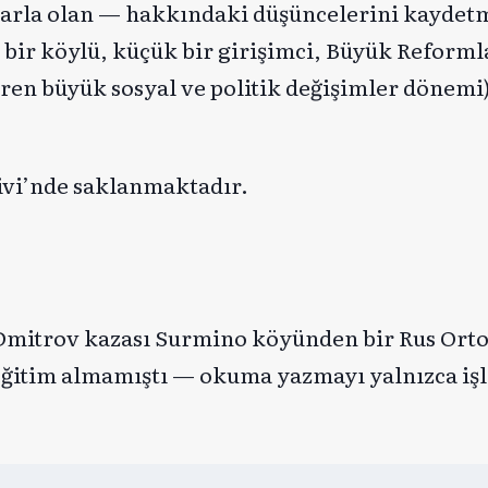
rla olan — hakkındaki düşüncelerini kaydetmi
ki bir köylü, küçük bir girişimci, Büyük Refor
çeren büyük sosyal ve politik değişimler dönem
vi’nde saklanmaktadır.
mitrov kazası Surmino köyünden bir Rus Ort
eğitim almamıştı — okuma yazmayı yalnızca işl