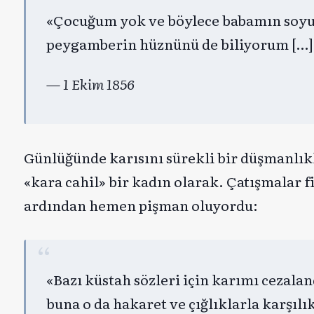
«Çocuğum yok ve böylece babamın soyu
peygamberin hüznünü de biliyorum […] A
— 1 Ekim 1856
Günlüğünde karısını sürekli bir düşmanlıkla
«kara cahil» bir kadın olarak. Çatışmalar 
ardından hemen pişman oluyordu:
«Bazı küstah sözleri için karımı cezal
buna o da hakaret ve çığlıklarla karşılı