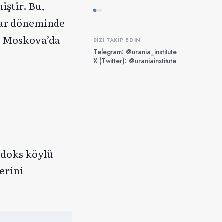
ştir. Bu,
mlar döneminde
i) Moskova’da
BIZI TAKIP EDIN
Telegram: @urania_institute
X (Twitter): @uraniainstitute
odoks köylü
erini