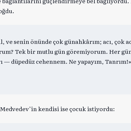
e bağlantılarını güçlendirmeye bel bağlıyordu. 
doğdu.
l, ve senin önünde çok günahkârım; acı, çok a
orum? Tek bir mutlu gün göremiyorum. Her gü
arı — düpedüz cehennem. Ne yapayım, Tanrım!
— Medvedev’in kendisi ise çocuk istiyordu: