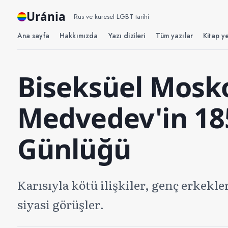
Uránia
Rus ve küresel LGBT tarihi
Ana sayfa
Hakkımızda
Yazı dizileri
Tüm yazılar
Kitap ye
Biseksüel Mosko
Medvedev'in 185
Günlüğü
Karısıyla kötü ilişkiler, genç erkekl
siyasi görüşler.