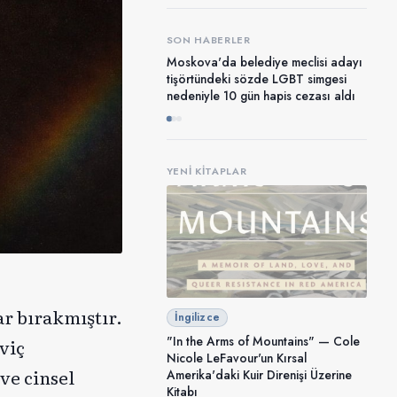
SON HABERLER
Moskova'da belediye meclisi adayı
tişörtündeki sözde LGBT simgesi
nedeniyle 10 gün hapis cezası aldı
YENI KITAPLAR
ar bırakmıştır.
İngilizce
"In the Arms of Mountains" — Cole
viç
Nicole LeFavour'un Kırsal
ve cinsel
Amerika'daki Kuir Direnişi Üzerine
Kitabı