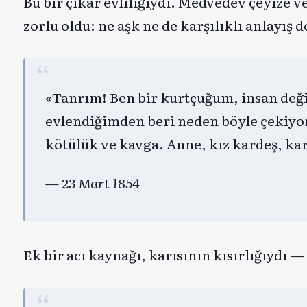
Bu bir çıkar evliliğiydi. Medvedev çeyize v
zorlu oldu: ne aşk ne de karşılıklı anlayış 
«Tanrım! Ben bir kurtçuğum, insan deği
evlendiğimden beri neden böyle çekiy
kötülük ve kavga. Anne, kız kardeş, k
— 23 Mart 1854
Ek bir acı kaynağı, karısının kısırlığıydı 