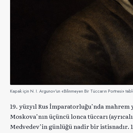
Kapak için N. I. Argunov'un «Bilinmeyen Bir Tüccarın Portresi» tablo
19. yüzyıl Rus İmparatorluğu’nda mahrem ya
Moskova’nın üçüncü lonca tüccarı (ayrıcalıkl
Medvedev’in günlüğü nadir bir istisnadır. 1