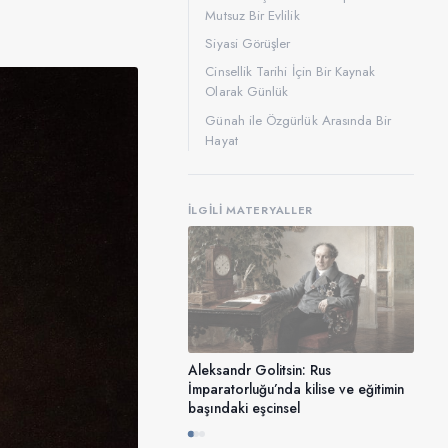
Mutsuz Bir Evlilik
Siyasi Görüşler
Cinsellik Tarihi İçin Bir Kaynak
Olarak Günlük
Günah ile Özgürlük Arasında Bir
Hayat
İLGILI MATERYALLER
Aleksandr Golitsin: Rus
İmparatorluğu’nda kilise ve eğitimin
başındaki eşcinsel