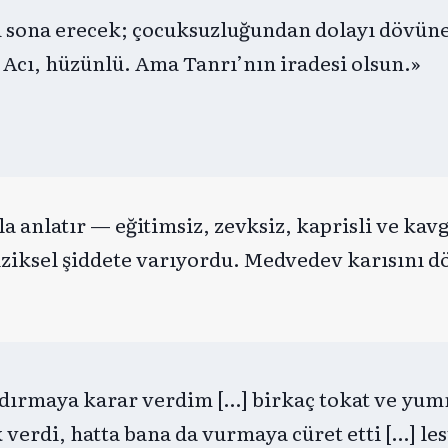
 sona erecek; çocuksuzluğundan dolayı dövün
cı, hüzünlü. Ama Tanrı’nın iradesi olsun.»
 anlatır — eğitimsiz, zevksiz, kaprisli ve kav
fiziksel şiddete varıyordu. Medvedev karısını d
andırmaya karar verdim […] birkaç tokat ve yum
k verdi, hatta bana da vurmaya cüret etti […] le