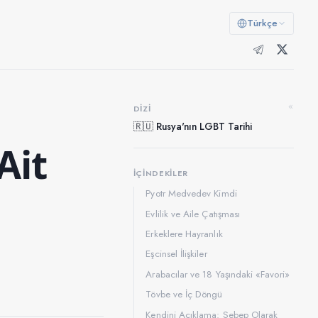
Türkçe
«
DIZI
🇷🇺 Rusya'nın LGBT Tarihi
Ait
İÇINDEKILER
Pyotr Medvedev Kimdi
Evlilik ve Aile Çatışması
Erkeklere Hayranlık
Eşcinsel İlişkiler
Arabacılar ve 18 Yaşındaki «Favori»
Tövbe ve İç Döngü
Kendini Açıklama: Sebep Olarak