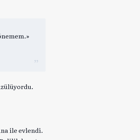
 dönemem.»
üzülüyordu.
na ile evlendi.