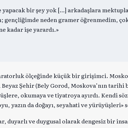
 yapacak bir şey yok […] arkadaşlara mektupl
tım; gençliğimde neden gramer öğrenmedim, ço
e kadar işe yarardı.»
ratorluk ölçeğinde küçük bir girişimci. Mosko
Beyaz Şehir (Bely Gorod, Moskova’nın tarihi 
üşlere, okumaya ve tiyatroya ayırdı. Kendi sözl
yu, yazın da doğayı, seyahati ve yürüyüşleri» s
 duyarlı ve duygusal olarak dengesiz bir ins