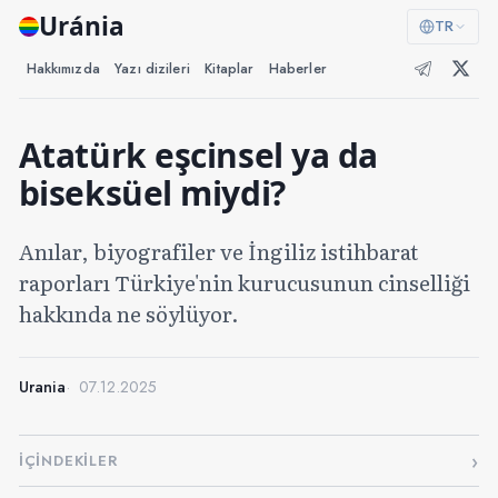
Uránia
TR
Hakkımızda
Yazı dizileri
Kitaplar
Haberler
Atatürk eşcinsel ya da
biseksüel miydi?
Anılar, biyografiler ve İngiliz istihbarat
raporları Türkiye'nin kurucusunun cinselliği
hakkında ne söylüyor.
Urania
07.12.2025
İÇINDEKILER