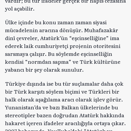
vardır; bu tür ifadeler gerçek bir hapis cezasına
yol açabilir.
Ülke içinde bu konu zaman zaman siyasi
mücadelenin aracına dönüşür. Muhafazakâr
dinî çevreler, Atatürk’ün “eşcinselliğine” ima
ederek laik cumhuriyetçi projenin otoritesini
sarsmaya çalışır. Bu söylemde eşcinselliğin
kendisi “normdan sapma” ve Türk kültürüne
yabancı bir şey olarak sunulur.
Türkiye dışında ise bu tür suçlamalar daha çok
bir Türk karşıtı söylem biçimi ve Türkleri bir
halk olarak aşağılama aracı olarak işlev görür.
Yunanistan’da ve bazı Balkan ülkelerinde bu
stereotipler bazen doğrudan Atatürk hakkında
hakaret içeren ifadeler aracılığıyla ortaya çıkar.
2007 baharında, YouTube’daki “Atatürk ve