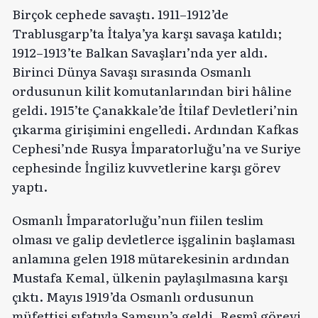
Birçok cephede savaştı. 1911–1912’de
Trablusgarp’ta İtalya’ya karşı savaşa katıldı;
1912–1913’te Balkan Savaşları’nda yer aldı.
Birinci Dünya Savaşı sırasında Osmanlı
ordusunun kilit komutanlarından biri hâline
geldi. 1915’te Çanakkale’de İtilaf Devletleri’nin
çıkarma girişimini engelledi. Ardından Kafkas
Cephesi’nde Rusya İmparatorluğu’na ve Suriye
cephesinde İngiliz kuvvetlerine karşı görev
yaptı.
Osmanlı İmparatorluğu’nun fiilen teslim
olması ve galip devletlerce işgalinin başlaması
anlamına gelen 1918 mütarekesinin ardından
Mustafa Kemal, ülkenin paylaşılmasına karşı
çıktı. Mayıs 1919’da Osmanlı ordusunun
müfettişi sıfatıyla Samsun’a geldi. Resmî görevi