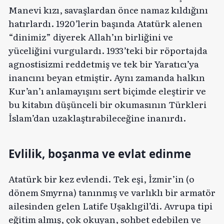
Manevi kızı, savaşlardan önce namaz kıldığını
hatırlardı. 1920’lerin başında Atatürk alenen
“dinimiz” diyerek Allah’ın birliğini ve
yüceliğini vurgulardı. 1933’teki bir röportajda
agnostisizmi reddetmiş ve tek bir Yaratıcı’ya
inancını beyan etmiştir. Aynı zamanda halkın
Kur’an’ı anlamayışını sert biçimde eleştirir ve
bu kitabın düşünceli bir okumasının Türkleri
İslam’dan uzaklaştırabileceğine inanırdı.
Evlilik, boşanma ve evlat edinme
Atatürk bir kez evlendi. Tek eşi, İzmir’in (o
dönem Smyrna) tanınmış ve varlıklı bir armatör
ailesinden gelen Latife Uşaklıgil’di. Avrupa tipi
eğitim almış, çok okuyan, sohbet edebilen ve