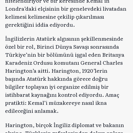
nitelendiriyor ve bir keresinde Kemal’in
Londra’daki elçisinin bir genelevdeki livatadan
kelimesi kelimesine çekilip çıkarılması
gerektiğini iddia ediyordu.
İngilizlerin Atatürk algısının şekillenmesinde
özel bir rol, Birinci Dünya Savaşı sonrasında
Türkiye’nin bir bölümünü işgal eden Britanya
Karadeniz Ordusu komutanı General Charles
Harington’a aitti. Harington, 1920’lerin
başında Atatürk hakkında görece doğru
bilgiler toplayan iyi organize edilmiş bir
istihbarat kaynağını kontrol ediyordu. Amaç
pratikti: Kemal’i müzakereye nasıl ikna
edileceğini anlamak.
Harington, birçok İngiliz diplomat ve bakanın
aksine, Türklerin zaferlerinden dolayı onlara