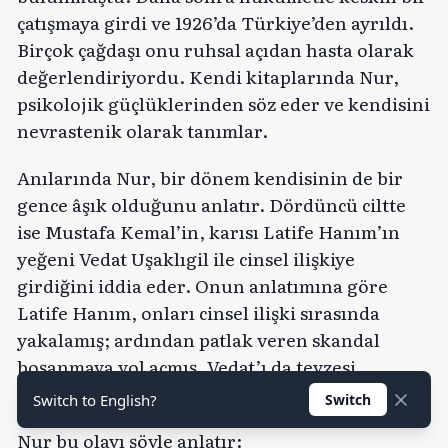
çatışmaya girdi ve 1926’da Türkiye’den ayrıldı.
Birçok çağdaşı onu ruhsal açıdan hasta olarak
değerlendiriyordu. Kendi kitaplarında Nur,
psikolojik güçlüklerinden söz eder ve kendisini
nevrastenik olarak tanımlar.
Anılarında Nur, bir dönem kendisinin de bir
gence âşık olduğunu anlatır. Dördüncü ciltte
ise Mustafa Kemal’in, karısı Latife Hanım’ın
yeğeni Vedat Uşaklıgil ile cinsel ilişkiye
girdiğini iddia eder. Onun anlatımına göre
Latife Hanım, onları cinsel ilişki sırasında
yakalamış; ardından patlak veren skandal
boşanmaya yol açmış, Vedat’ı da teyzesi
sonunda ölüme sürüklemiştir.
Switch to English?
Switch
Nur bu olayı şöyle anlatır: