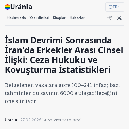
Uránia
TR
Hakkımızda
Yazı dizileri
Kitaplar
Haberler
İslam Devrimi Sonrasında
İran'da Erkekler Arası Cinsel
İlişki: Ceza Hukuku ve
Kovuşturma İstatistikleri
Belgelenen vakalara göre 100–241 infaz; bazı
tahminler bu sayının 6000'e ulaşabileceğini
öne sürüyor.
Urania
27.02.2026
(Güncellendi
23.05.2026
)