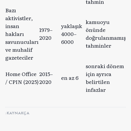
tahmin
Bazı
aktivistler,
kamuoyu
insan
yaklaşık
1979–
önünde
hakları
4000–
2020
doğrulanmamış
savunucuları
6000
tahminler
ve muhalif
gazeteciler
sonraki dönem
Home Office
2015–
için ayrıca
en az 6
/ CPIN (2025)
2020
belirtilen
infazlar
KAYNAKÇA