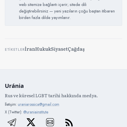
web sitemize bağlantı içerir; sitede dili
değiştirebilirsiniz — yeni yazıların çoğu baştan itibaren
birden fazla dilde yayımlanır.
İran
Hukuk
Siyaset
Çağdaş
ETIKETLER
Uránia
Rus ve küresel LGBT tarihi hakkında medya.
İletişim:
uraniarossica@gmail.com
X (Twitter):
@uraniainstitute