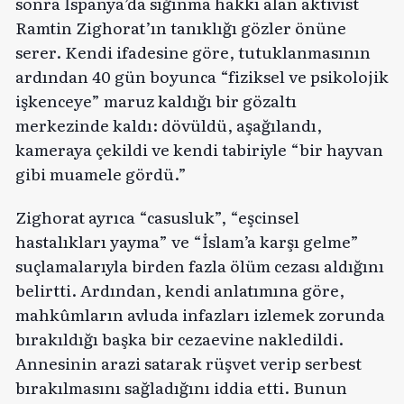
sonra İspanya’da sığınma hakkı alan aktivist
Ramtin Zighorat’ın tanıklığı gözler önüne
serer. Kendi ifadesine göre, tutuklanmasının
ardından 40 gün boyunca “fiziksel ve psikolojik
işkenceye” maruz kaldığı bir gözaltı
merkezinde kaldı: dövüldü, aşağılandı,
kameraya çekildi ve kendi tabiriyle “bir hayvan
gibi muamele gördü.”
Zighorat ayrıca “casusluk”, “eşcinsel
hastalıkları yayma” ve “İslam’a karşı gelme”
suçlamalarıyla birden fazla ölüm cezası aldığını
belirtti. Ardından, kendi anlatımına göre,
mahkûmların avluda infazları izlemek zorunda
bırakıldığı başka bir cezaevine nakledildi.
Annesinin arazi satarak rüşvet verip serbest
bırakılmasını sağladığını iddia etti. Bunun