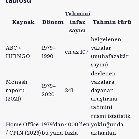
tablosu
Tahmini
Kaynak
Dönem
infaz
Tahmin türü
sayısı
belgelenen
ABC +
1979–
vakalar
en az 107
IHRNGO
1990
(muhafazakâr
sayım)
derlenen
Monash
vakalara
1979–
raporu
241
dayanan
2020
(2021)
araştırma
tahmini
resmi istatistik
Home Office
1979’dan
4000’den
yokluğunda
/ CPIN (2025)
bu yana
fazla
aktarılan