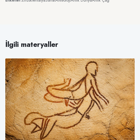
Etrüskler
İtalya
Sanat
Arkeoloji
Antik Dünya
Antik Çağ
Etiketler:
İlgili materyaller