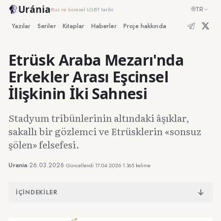
Uránia
🌐
TR
Rus ve küresel LGBT tarihi
Yazılar
Seriler
Kitaplar
Haberler
Proje hakkında
Etrüsk Araba Mezarı'nda
Erkekler Arası Eşcinsel
İlişkinin İki Sahnesi
Stadyum tribünlerinin altındaki âşıklar,
sakallı bir gözlemci ve Etrüsklerin «sonsuz
şölen» felsefesi.
Urania
·
26.03.2026
·
·
Güncellendi
17.04.2026
1.365 kelime
İÇINDEKILER