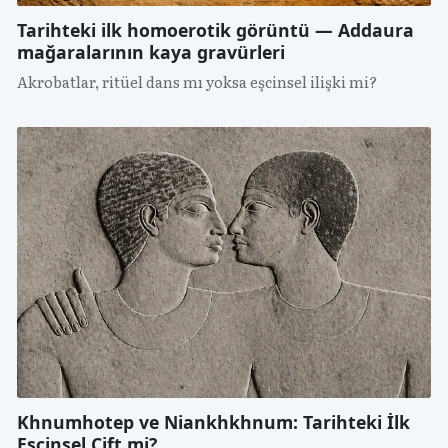
Tarihteki ilk homoerotik görüntü — Addaura
mağaralarının kaya gravürleri
Akrobatlar, ritüel dans mı yoksa eşcinsel ilişki mi?
Khnumhotep ve Niankhkhnum: Tarihteki İlk
Eşcinsel Çift mi?