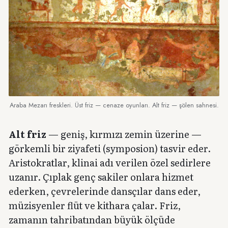
Araba Mezarı freskleri. Üst friz — cenaze oyunları. Alt friz — şölen sahnesi.
Alt friz
— geniş, kırmızı zemin üzerine —
görkemli bir ziyafeti (symposion) tasvir eder.
Aristokratlar, klinai adı verilen özel sedirlere
uzanır. Çıplak genç sakiler onlara hizmet
ederken, çevrelerinde dansçılar dans eder,
müzisyenler flüt ve kithara çalar. Friz,
zamanın tahribatından büyük ölçüde