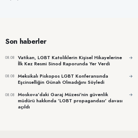
Son haberler
Vatikan, LGBT Katoliklerin Kişisel Hikayelerine
→
08.08
İlk Kez Resmi Sinod Raporunda Yer Verdi
Meksikalı Piskopos LGBT Konferansında
→
08.08
Eşcinselliğin Günah Olmadığını Söyledi
Moskova'daki Garaj Müzesi'nin güvenlik
→
08.08
müdürü hakkında 'LGBT propagandası' davası
açıldı