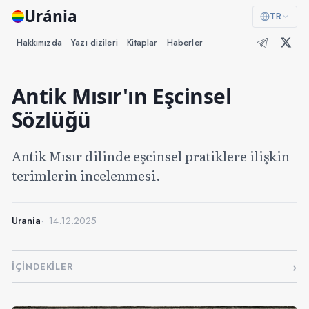
Uránia
TR
Hakkımızda
Yazı dizileri
Kitaplar
Haberler
Antik Mısır'ın Eşcinsel
Sözlüğü
Antik Mısır dilinde eşcinsel pratiklere ilişkin
terimlerin incelenmesi.
Urania
14.12.2025
İÇINDEKILER