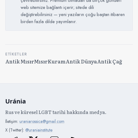
çevirebilirsiniz. Premium olmadan da birçok gönderi
web sitemize bağlantı içerir; sitede dili
değiştirebilirsiniz — yeni yazıların çoğu baştan itibaren
birden fazla dilde yayımlanır.
ETIKETLER
Antik Mısır
Mısır
Kuram
Antik Dünya
Antik Çağ
Uránia
Rus ve küresel LGBT tarihi hakkında medya.
İletişim:
uraniarossica@gmail.com
X (Twitter):
@uraniainstitute