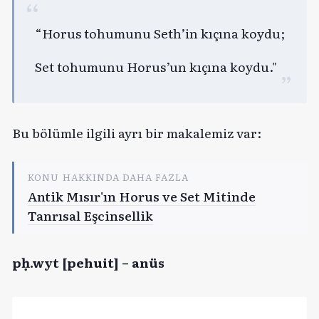
“Horus tohumunu Seth’in kıçına koydu;
Set tohumunu Horus’un kıçına koydu."
Bu bölümle ilgili ayrı bir makalemiz var:
KONU HAKKINDA DAHA FAZLA
Antik Mısır'ın Horus ve Set Mitinde
Tanrısal Eşcinsellik
pḥ.wyt [pehuit] – anüs