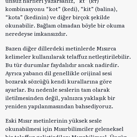
ünsüz harfleri yazarsanız, “kt” (кт)
kombinasyonu “kot” (kedi), “kit” (balina),
“kota” (kedinin) ve diğer birçok şekilde
okunabilir. Bağlam olmadan böyle bir okuma
neredeyse imkansızdır.
Bazen diğer dillerdeki metinlerde Mısırca
kelimeler kullanılarak telaffuz netleştirilebilir.
Bu tür durumlar faydalıdır ancak nadirdir.
Ayrıca yabancı dil genellikle orijinal sesi
bozarak sözcüğü kendi kurallarına göre
ayarlar. Bu nedenle seslerin tam olarak
iletilmesinden değil, yalnızca yaklaşık bir
yeniden yapılanmasından bahsediyoruz.
Eski Mısır metinlerinin yüksek sesle
okunabilmesi için Mısırbilimciler geleneksel
bir telaffuz geliştirdiler: Mısırbilimsel. Ünsüz