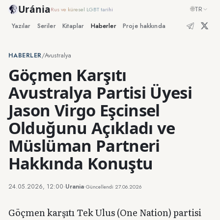
Uránia
🌐
TR
Rus ve küresel LGBT tarihi
Yazılar
Seriler
Kitaplar
Haberler
Proje hakkında
HABERLER
/
Avustralya
Göçmen Karşıtı
Avustralya Partisi Üyesi
Jason Virgo Eşcinsel
Olduğunu Açıkladı ve
Müslüman Partneri
Hakkında Konuştu
24.05.2026, 12:00
·
Urania
·
Güncellendi
27.06.2026
Göçmen karşıtı Tek Ulus (One Nation) partisi