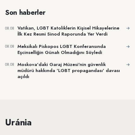
Son haberler
Vatikan, LGBT Katoliklerin Kişisel Hikayelerine
→
08.08
İlk Kez Resmi Sinod Raporunda Yer Verdi
Meksikalı Piskopos LGBT Konferansında
→
08.08
Eşcinselliğin Günah Olmadığını Söyledi
Moskova'daki Garaj Müzesi'nin güvenlik
→
08.08
müdürü hakkında 'LGBT propagandası' davası
açıldı
Uránia