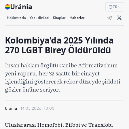
Uránia
TR
Hakkımızda
Yazı dizileri
Kitaplar
Haberler
Kolombiya'da 2025 Yılında
270 LGBT Birey Öldürüldü
İnsan hakları örgütü Caribe Afirmativo'nun
yeni raporu, her 32 saatte bir cinayet
işlendiğini göstererek rekor düzeyde şiddeti
gözler önüne seriyor.
Urania
14.05.2026, 10:00
Uluslararası Homofobi, Bifobi ve Transfobi