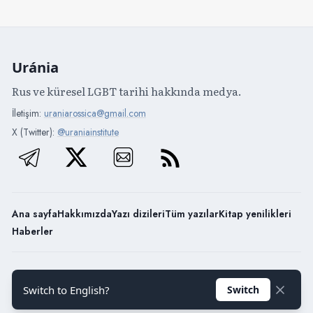
Uránia
Rus ve küresel LGBT tarihi hakkında medya.
İletişim:
uraniarossica@gmail.com
X (Twitter):
@uraniainstitute
Ana sayfa
Hakkımızda
Yazı dizileri
Tüm yazılar
Kitap yenilikleri
Haberler
Uránia / 2026
Switch to English?
Switch