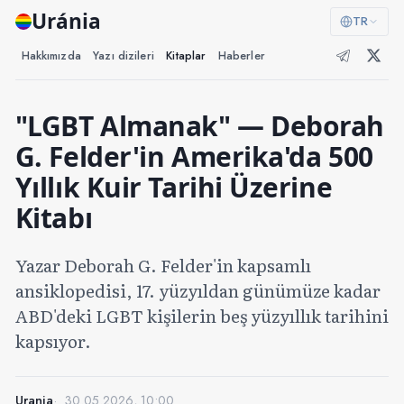
Uránia
TR
Hakkımızda
Yazı dizileri
Kitaplar
Haberler
"LGBT Almanak" — Deborah
G. Felder'in Amerika'da 500
Yıllık Kuir Tarihi Üzerine
Kitabı
Yazar Deborah G. Felder'in kapsamlı
ansiklopedisi, 17. yüzyıldan günümüze kadar
ABD'deki LGBT kişilerin beş yüzyıllık tarihini
kapsıyor.
Urania
30.05.2026, 10:00