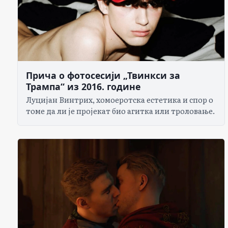
Прича о фотосесији „Твинкси за
Трампа“ из 2016. године
Луцијан Винтрих, хомоеротска естетика и спор о
томе да ли је пројекат био агитка или троловање.