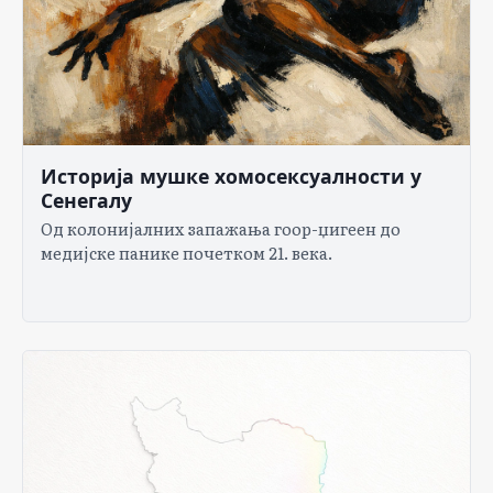
Историја мушке хомосексуалности у
Сенегалу
Од колонијалних запажања гоор-џигеен до
медијске панике почетком 21. века.