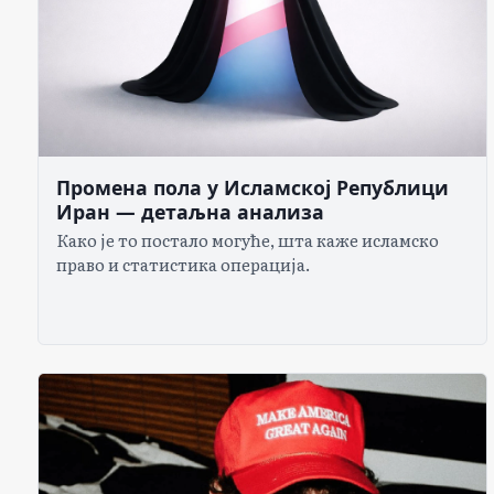
Промена пола у Исламској Републици
Иран — детаљна анализа
Како је то постало могуће, шта каже исламско
право и статистика операција.