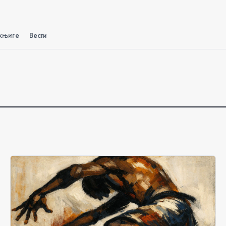
књиге
Вести