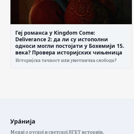
Геј романса у Kingdom Come:
Deliverance 2: да ли су истополни
односи могли постојати у Бохемији 15.
века? Провера историјских чињеница
Историјска тачност или уметничка слобода?
Ура́нија
Медиј о руској и светској ЛГБТ историји.