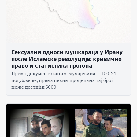
Сексуални односи мушкараца у Ирану
после Исламске револуције: кривично
право и статистика прогона
Према документованим случајевима — 100–241
погубљење; према неким проценама тај број
може достићи 6000.