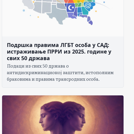
Подршка правима ЛГБТ особа у САД:
истраживање ПРРИ из 2025. године у
свих 50 држава
Подаци из свих 50 држава о
антидискриминационој заштити, истополним
браковима и правима трансродних особа.