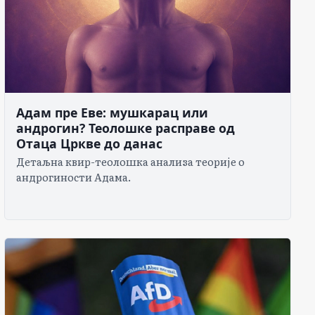
Адам пре Еве: мушкарац или
андрогин? Теолошке расправе од
Отаца Цркве до данас
Детаљна квир-теолошка анализа теорије о
андрогиности Адама.