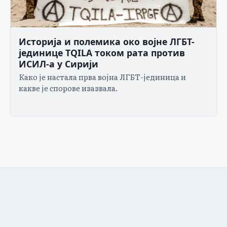
Историја и полемика око војне ЛГБТ-
јединице TQILA током рата против
ИСИЛ-а у Сирији
Како је настала прва војна ЛГБТ-јединица и
какве је спорове изазвала.