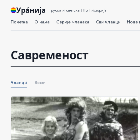
Ура́нија
руска и светска ЛГБТ историја
Почетна
О нама
Серије чланака
Сви чланци
Нове 
Савременост
Чланци
Вести