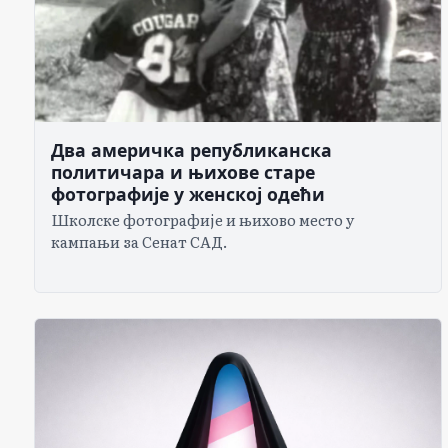
Два америчка републиканска
политичара и њихове старе
фотографије у женској одећи
Школске фотографије и њихово место у
кампањи за Сенат САД.