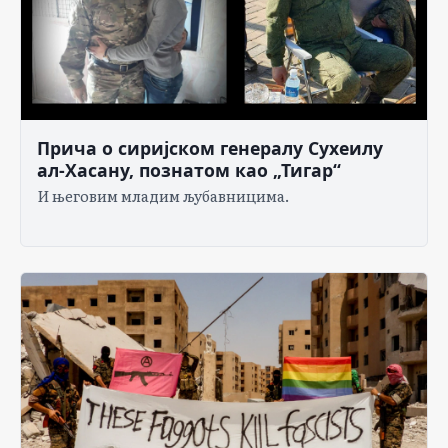
Прича о сиријском генералу Сухеилу
ал-Хасану, познатом као „Тигар“
И његовим младим љубавницима.