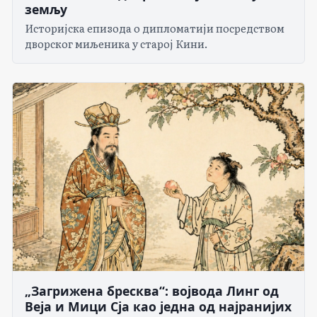
земљу
Историјска епизода о дипломатији посредством
дворског миљеника у старој Кини.
„Загрижена бресква“: војвода Линг од
Веја и Мици Сја као једна од најранијих