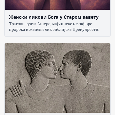
Женски ликови Бога у Старом завету
Трагови култа Ашере, мајчинске метафоре
пророка и женски лик библијске Премудрости.