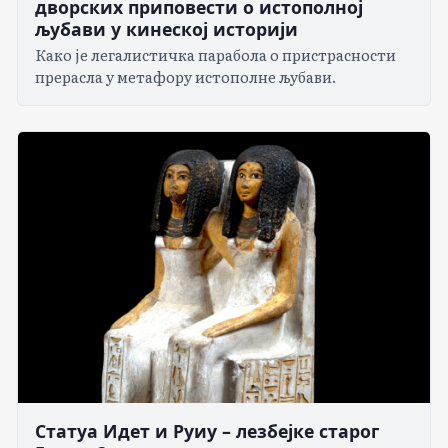
дворских приповести о истополној
љубави у кинеској историји
Како је легалистичка парабола о пристрасности
прерасла у метафору истополне љубави.
Статуа Идет и Руиу – лезбејке старог