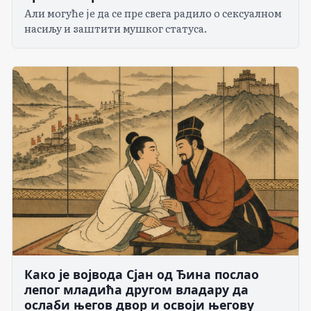
Али могуће је да се пре свега радило о сексуалном
насиљу и заштити мушког статуса.
Како је војвода Сјан од Ђина послао
лепог младића другом владару да
ослаби његов двор и освоји његову