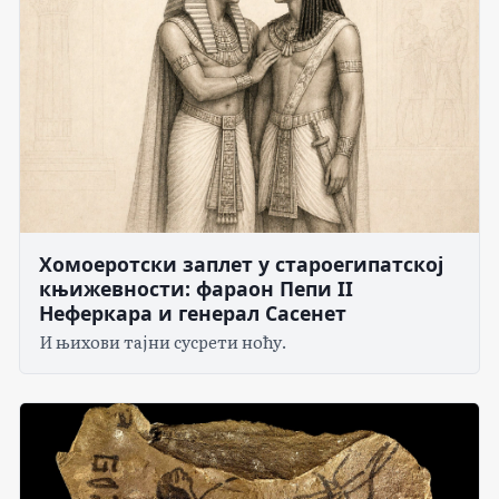
Хомоеротски заплет у староегипатској
књижевности: фараон Пепи II
Неферкара и генерал Сасенет
И њихови тајни сусрети ноћу.