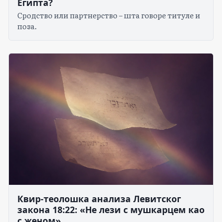
Египта?
Сродство или партнерство – шта говоре титуле и
поза.
Квир-теолошка анализа Левитског
закона 18:22: «Не лези с мушкарцем као
с женом»