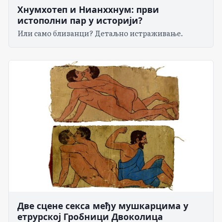
Хнумхотеп и Нианххнум: први
истополни пар у историји?
Или само близанци? Детаљно истраживање.
Две сцене секса међу мушкарцима у
етрурској Гробници Двоколица