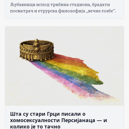
Љубавници испод трибина стадиона, брадати
посматрач и етрурска филозофија „вечне гозбе“.
Шта су стари Грци писали о
хомосексуалности Персијанаца — и
колико је то тачно