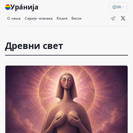
Ура́нија
SR
О нама
Серије чланака
Књиге
Вести
Древни свет