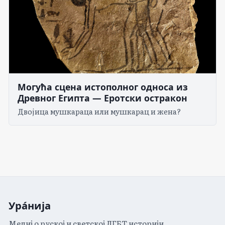
Могућа сцена истополног односа из
Древног Египта — Еротски остракон
Двојица мушкараца или мушкарац и жена?
Ура́нија
Медиј о руској и светској ЛГБТ историји.