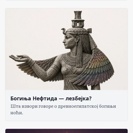
Богиња Нефтида — лезбејка?
Шта извори говоре о древноегипатској богињи
ноћи.