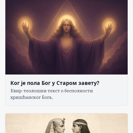
Ког је пола Бог у Старом завету?
Квир-теолошки текст о бесполности
хришћанског Бога.