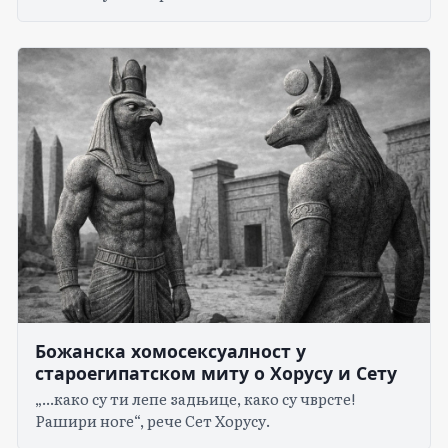
Божанска хомосексуалност у
староегипатском миту о Хорусу и Сету
„...како су ти лепе задњице, како су чврсте!
Рашири ноге“, рече Сет Хорусу.