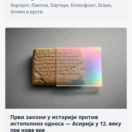
Херодот, Платон, Плутарх, Ксенофонт, Есхил,
Атенеј и други.
Први закони у историји против
истополних односа — Асирија у 12. веку
пре нове ере