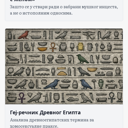
Зашто се у ствари ради о забрани мушког инцеста,
а не о истополним односима.
Геј-речник Древног Египта
Анализа древноегипатских термина за
хомосексуалне праксе.