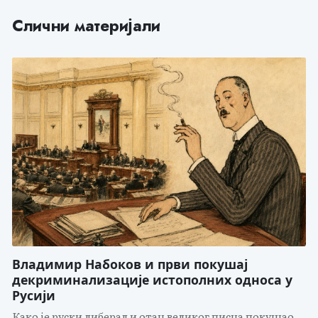
Слични материјали
Владимир Набоков и први покушај
декриминализације истополних односа у
Русији
Како је руски либерал и отац великог писца покушао