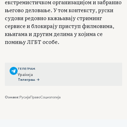
екстремистичком организацијом и забранио
његово деловање. У том контексту, руски
судови редовно кажњавају стриминг
сервисе и блокирају приступ филмовима,
књигама и другим делима у којима се
помињу ЛГБТ особе.
ТЕЛЕГРАМ
Ура́нија
Телеграм →
Русија
Право
Социологија
Ознаке: