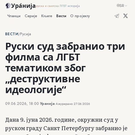
Ура́нија
🌐
SR
руска и светска ЛГБТ историја
Чланци
Серије
Књиге
Вести
О пројекту
ВЕСТИ
/
Русија
Руски суд забранио три
филма са ЛГБТ
тематиком због
„деструктивне
идеологије“
09.06.2026, 18:00
·
Уранија
·
Ажурирано
27.06.2026
Дана 9. јуна 2026. године, окружни суд у
руском граду Санкт Петербургу забранио је