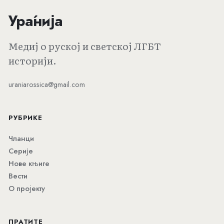
Ура́нија
Медиј о руској и светској ЛГБТ
историји.
uraniarossica@gmail.com
РУБРИКЕ
Чланци
Серије
Нове књиге
Вести
О пројекту
ПРАТИТЕ