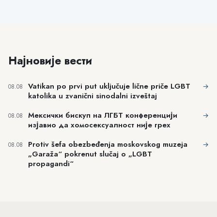
Најновије вести
Vatikan po prvi put uključuje lične priče LGBT
→
08.08
katolika u zvanični sinodalni izveštaj
Мексички бискуп на ЛГБТ конференцији
→
08.08
изјавио да хомосексуалност није грех
Protiv šefa obezbeđenja moskovskog muzeja
→
08.08
„Garaža“ pokrenut slučaj o „LGBT
propagandi“