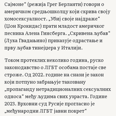
Сајмоне“ (режија Грег Берланти) говори о
америчком средњошколцу који скрива своју
хомосексуалност. „Убиј своје најдраже“
(Џон Крокидас) прати младост америчког
песника Алена Гинсберга. „Скривена љубав“
(Лука Гвадањино) приказује одрастање и
прву љубав тинејџера у Италији.
Током протеклих неколико година, руско
законодавство о ЛГБТ особама постаје све
строже. Од 2022. године на снази је закон
који потпуно забрањује такозвану
„пропаганду нетрадиционалних сексуалних
односа“ међу људима свих узраста. Године
2023. Врховни суд Русије прогласио је
„међународни ЛГБТ јавни покрет“