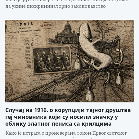
да укине дискриминаторно законодавство
Случај из 1916. о корупцији тајног друштва
геј чиновника који су носили значку у
облику златног пениса са крилцима
Како је истрага о проневерама током Првог светског