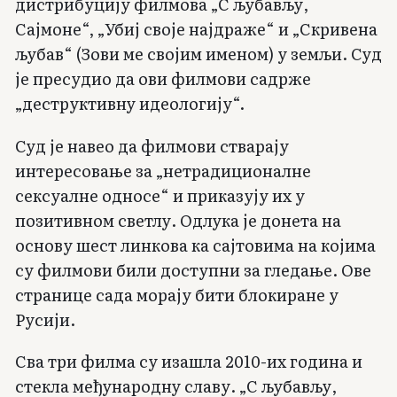
дистрибуцију филмова „С љубављу,
Сајмоне“, „Убиј своје најдраже“ и „Скривена
љубав“ (Зови ме својим именом) у земљи. Суд
је пресудио да ови филмови садрже
„деструктивну идеологију“.
Суд је навео да филмови стварају
интересовање за „нетрадиционалне
сексуалне односе“ и приказују их у
позитивном светлу. Одлука је донета на
основу шест линкова ка сајтовима на којима
су филмови били доступни за гледање. Ове
странице сада морају бити блокиране у
Русији.
Сва три филма су изашла 2010-их година и
стекла међународну славу. „С љубављу,