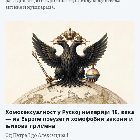
рата довела до откривања тајног клуба љубитеља
антике и мушкараца.
Хомосексуалност у Руској империји 18. века
— из Европе преузети хомофобни закони и
њихова примена
Од Петра I до Александра I.