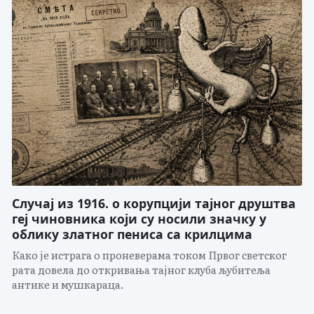
Случај из 1916. о корупцији тајног друштва
геј чиновника који су носили значку у
облику златног пениса са крилцима
Како је истрага о проневерама током Првог светског
рата довела до откривања тајног клуба љубитеља
антике и мушкараца.