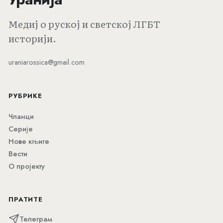
Медиј о руској и светској ЛГБТ
историји.
uraniarossica@gmail.com
РУБРИКЕ
Чланци
Серије
Нове књиге
Вести
О пројекту
ПРАТИТЕ
Телеграм