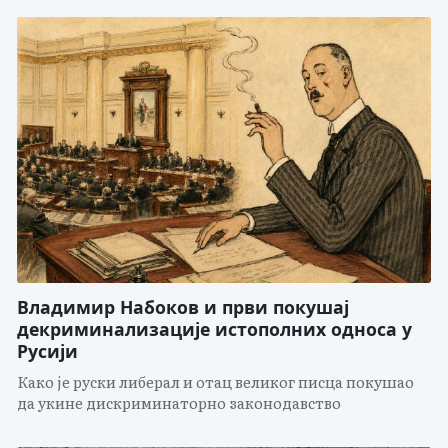
Владимир Набоков и први покушај
декриминализације истополних односа у
Русији
Како је руски либерал и отац великог писца покушао
да укине дискриминаторно законодавство