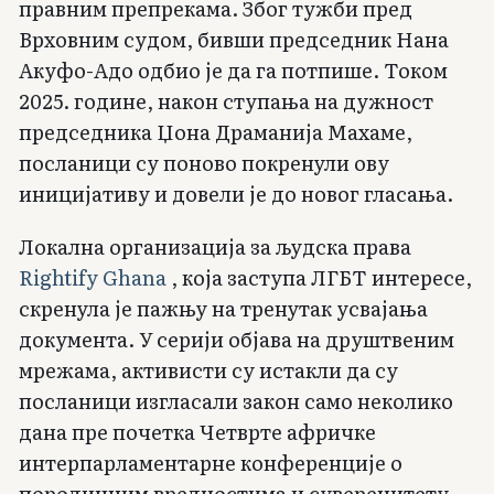
правним препрекама. Због тужби пред
Врховним судом, бивши председник Нана
Акуфо-Адо одбио је да га потпише. Током
2025. године, након ступања на дужност
председника Џона Драманија Махаме,
посланици су поново покренули ову
иницијативу и довели је до новог гласања.
Локална организација за људска права
Rightify Ghana
, која заступа ЛГБТ интересе,
скренула је пажњу на тренутак усвајања
документа. У серији објава на друштвеним
мрежама, активисти су истакли да су
посланици изгласали закон само неколико
дана пре почетка Четврте афричке
интерпарламентарне конференције о
породичним вредностима и суверенитету.