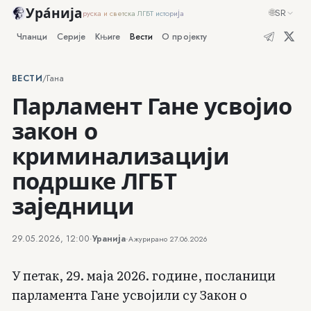
Ура́нија
🌐
SR
руска и светска ЛГБТ историја
Чланци
Серије
Књиге
Вести
О пројекту
ВЕСТИ
/
Гана
Парламент Гане усвојио
закон о
криминализацији
подршке ЛГБТ
заједници
29.05.2026, 12:00
·
Уранија
·
Ажурирано
27.06.2026
У петак, 29. маја 2026. године, посланици
парламента Гане усвојили су Закон о