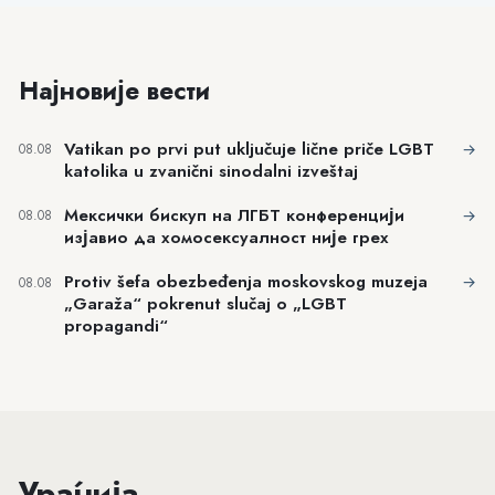
Најновије вести
Vatikan po prvi put uključuje lične priče LGBT
→
08.08
katolika u zvanični sinodalni izveštaj
Мексички бискуп на ЛГБТ конференцији
→
08.08
изјавио да хомосексуалност није грех
Protiv šefa obezbeđenja moskovskog muzeja
→
08.08
„Garaža“ pokrenut slučaj o „LGBT
propagandi“
Ура́нија