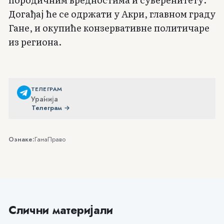
Догађај ће се одржати у Акри, главном граду
Гане, и окупиће конзервативне политичаре
из региона.
ТЕЛЕГРАМ
Ура́нија
Телеграм →
Гана
Право
Ознаке:
Слични материјали