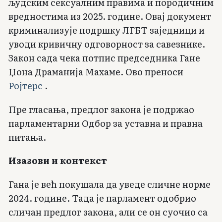
људским сексуалним правима и породичним
вредностима из 2025. године. Овај документ
криминализује подршку ЛГБТ заједници и
уводи кривичну одговорност за савезнике.
Закон сада чека потпис председника Гане
Џона Драманија Махаме. Ово преноси
Ројтерс
.
Пре гласања, предлог закона је подржао
парламентарни Одбор за уставна и правна
питања.
Изазови и контекст
Гана је већ покушала да уведе сличне норме
2024. године. Тада је парламент одобрио
сличан предлог закона, али се он суочио са