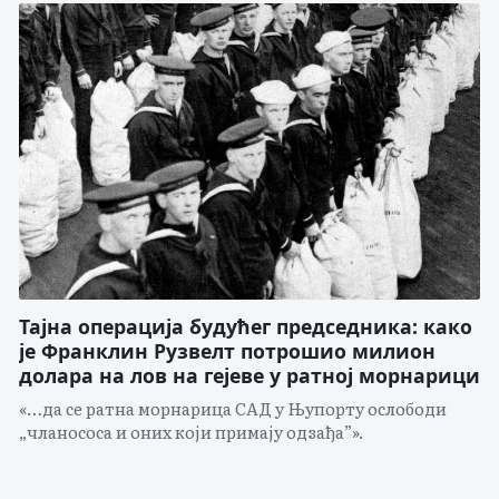
Тајна операција будућег председника: како
је Франклин Рузвелт потрошио милион
долара на лов на гејеве у ратној морнарици
«…да се ратна морнарица САД у Њупорту ослободи
„чланососа и оних који примају одзађа”».