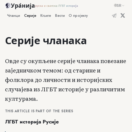
Ура́нија
🌐
SR
руска и светска ЛГБТ историја
Чланци
Серије
Књиге
Вести
О пројекту
Серије чланака
Овде су окупљене серије чланака повезане
заједничком темом: од старине и
фолклора до личности и историјских
случајева из ЛГБТ историје у различитим
културама.
THIS ARTICLE IS PART OF THE SERIES
ЛГБТ историја Русије