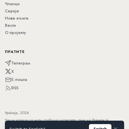
Чланци
Серије
Нове књиге
Вести
О пројекту
ПРАТИТЕ
Телеграм
X
Е-пошта
RSS
Ура́нија, 2026
Наши чланци се могу слободно користити; линк ка Уранији је
добродошао.
Switch to English?
Switch