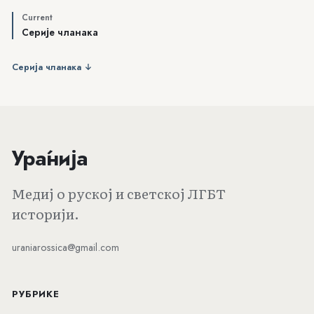
Current
Серије чланака
Серија чланака ↓
Ура́нија
Медиј о руској и светској ЛГБТ
историји.
uraniarossica@gmail.com
РУБРИКЕ