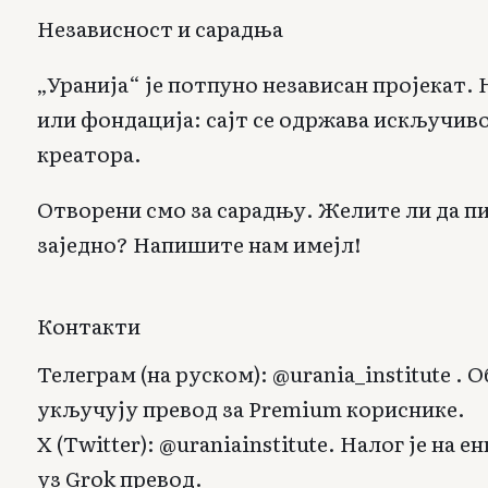
Независност и сарадња
„Уранија“ је потпуно независан пројекат.
или фондација: сајт се одржава искључив
креатора.
Отворени смо за сарадњу. Желите ли да п
заједно? Напишите нам имејл!
Контакти
Телеграм (на руском):
@urania_institute
. О
укључују превод за Premium кориснике.
X (Twitter): @uraniainstitute. Налог је на 
уз Grok превод.