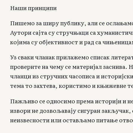
Наши принципи
Пишемо за ширу публику, али се ослањам
Аутори сајта су стручњаци са хуманисти
којима су објективност и рад са чињеница
Уз сваки чланак прилажемо списак литерат
проверите на чему се материјал заснива. 
чланци из стручних часописа и историјск
тема то захтева, користимо и књижевне т
Пажљиво се односимо према историји и не
извори не дозвољавају сигуран закључак,
неизвесности или остављамо питање отв