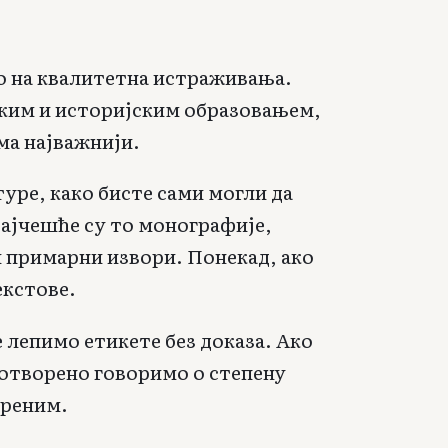
о на квалитетна истраживања.
чким и историјским образовањем,
ма најважнији.
уре, како бисте сами могли да
Најчешће су то монографије,
и примарни извори. Понекад, ако
екстове.
 лепимо етикете без доказа. Ако
 отворено говоримо о степену
ореним.