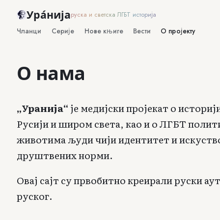
Ура́нија
руска и светска ЛГБТ историја
Чланци
Серије
Нове књиге
Вести
О пројекту
О нама
„Уранија“
је медијски пројекат о истори
Русији и широм света, као и о ЛГБТ полит
животима људи чији идентитет и искуство
друштвених норми.
Овај сајт су првобитно креирали руски аут
руског.