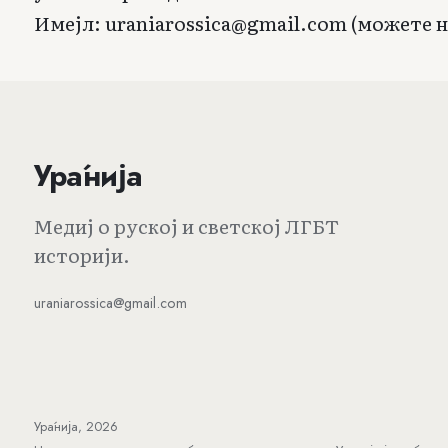
Имејл:
uraniarossica@gmail.com
(можете н
Ура́нија
Медиј о руској и светској ЛГБТ
историји.
uraniarossica@gmail.com
Ура́нија, 2026