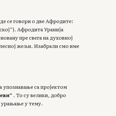
 где се говори о две Афродите:
еској“). Афродита Уранија
новану пре свега на духовној
елесној жељи. Изабрали смо име
за упознавање са пројектом
еви“
. То су велики, добро
 урањање у тему.