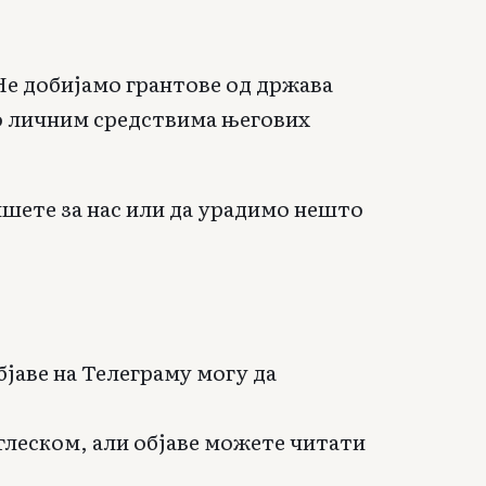
 Не добијамо грантове од држава
о личним средствима његових
ишете за нас или да урадимо нешто
бјаве на Телеграму могу да
енглеском, али објаве можете читати