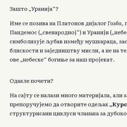
Зашто „Уранија“?
Име се позива на Платонов дијалог
Гозба
,
Пандемос („свенародној“) и Уранији („неб
симболизује љубав између мушкараца, зас
блискости и заједништву мисли, а не на т
ове „небеске“ богиње за наш пројекат.
Одакле почети?
На сајту се налази много материјала, али 
препоручујемо да отворите одељак
„Курс
структурисани циклуси чланака за дубоко