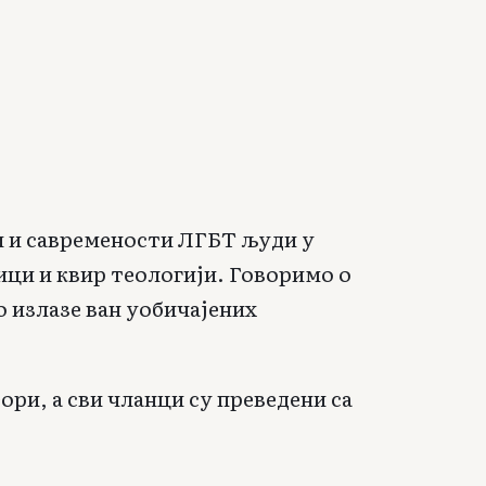
ји и савремености ЛГБТ људи у
ици и квир теологији. Говоримо о
 излазе ван уобичајених
ори, а сви чланци су преведени са