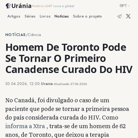
Uránia
🌐
PT
História LGBT russa e global
Artigos
Séries
Livros
Notícias
Sobre o projeto
NOTÍCIAS
/
Ciência
Homem De Toronto Pode
Se Tornar O Primeiro
Canadense Curado Do HIV
30.04.2026, 12:00
·
Urania
·
Atualizado
27.06.2026
No Canadá, foi divulgado o caso de um
paciente que pode se tornar a primeira pessoa
do país considerada curada do HIV. Como
informa a Xtra
, trata-se de um homem de 62
anos, de Toronto, que deixou a terapia