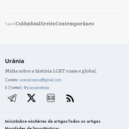
Colômbia
Direito
Contemporâneo
TAGS
Uránia
Mídia sobre a história LGBT russa e global.
Contato:
uraniarossica@gmail.com
X (Twitter):
@uraniainstitute
Início
Sobre nós
Séries de artigos
Todos os artigos
Novidades de livros
Notícias