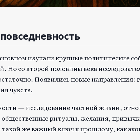
 повседневность
 основном изучали крупные политические со
. Но со второй половины века исследовате
остаточно. Появились новые направления: 
ия чувств.
ности — исследование частной жизни, отно
 общественные ритуалы, желания, привычки
— такой же важный ключ к прошлому, как эк