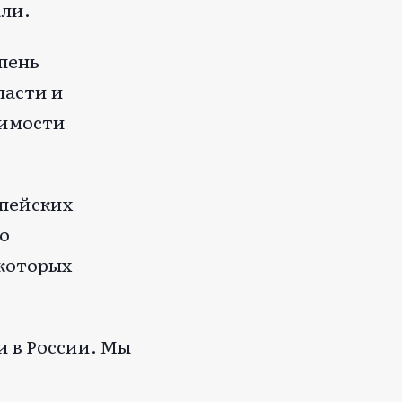
ли.
пень
ласти и
пимости
опейских
о
 которых
 в России. Мы