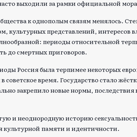
часто выходили за рамки официальной мора
бщества к однополым связям менялось. Сте
рм, культурных представлений, интересов в
олнообразной: периоды относительной тер
ть до смертных приговоров.
риоды Россия была терпимее некоторых евр
в советское время. Государство стало жёстк
льно закрепило новые нормы, последствия
тую и неоднородную историю сексуальности
я культурной памяти и идентичности.