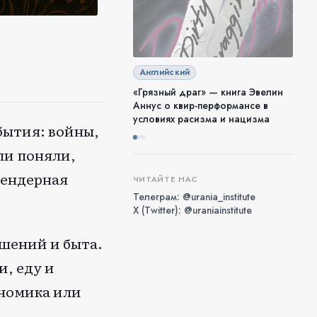
Английский
«Грязный драг» — книга Эвелин
Аннус о квир-перформансе в
условиях расизма и нацизма
бытия: войны,
ли поняли,
гендерная
ЧИТАЙТЕ НАС
Телеграм: @urania_institute
X (Twitter): @uraniainstitute
шений и быта.
, еду и
ономика или