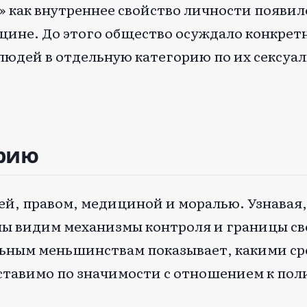
 как внутреннее свойство личности появило
ицине. До этого общество осуждало конкрет
людей в отдельную категорию по их сексуа
орию
ей, правом, медициной и моралью. Узнавая,
ы видим механизмы контроля и границы св
льным меньшинствам показывает, какими с
оставимо по значимости с отношением к по