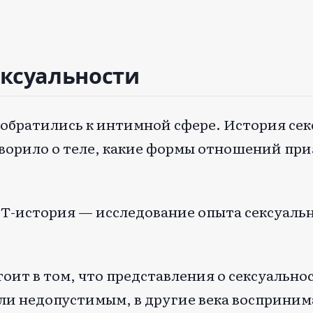
ексуальности
 обратились к интимной сфере. История се
говорило о теле, какие формы отношений пр
БТ-история — исследование опыта сексуаль
оит в том, что представления о сексуально
или недопустимым, в другие века восприним