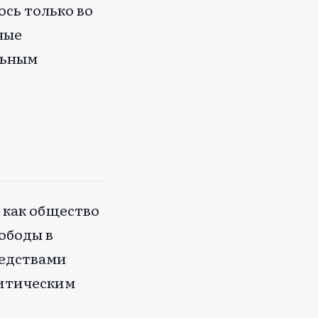
сь только во
ные
льным
 как общество
ободы в
редствами
литическим