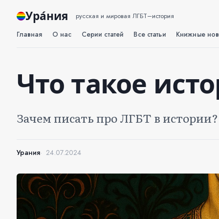
Ура́ния
русская и мировая ЛГБТ–история
Главная
О нас
Серии статей
Все статьи
Книжные нов
Что такое ист
Зачем писать про ЛГБТ в истории?
Урания
24.07.2024