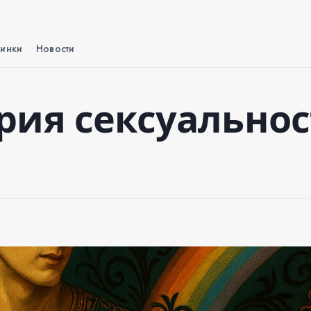
инки
Новости
ория сексуально