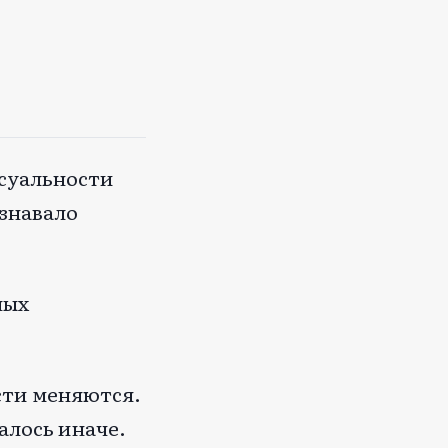
ксуальности
изнавало
ных
сти меняются.
алось иначе.