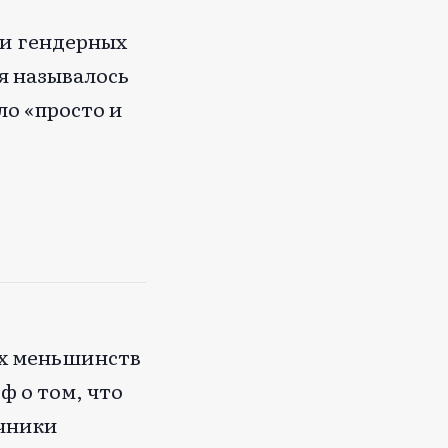
 и гендерных
я называлось
ло «просто и
ых меньшинств
ф о том, что
очники