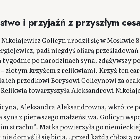
stwo i przyjaźń z przyszłym ce
Nikołajewicz Golicyn urodził się w Moskwie 8 g
ergiejewicz, padł niegdyś ofiarą prześladowań 
 tygodnie po narodzinach syna, zdążywszy p
 – złotym krzyżem z relikwiami. Krzyż ten cary
a ich przodkowi Borysowi Golicynowi za ocal
 Relikwia towarzyszyła Aleksandrowi Nikołaje
icyna, Aleksandra Aleksandrowna, wkrótce po
a syna z pierwszego małżeństwa. Golicyn ws
im strachu”. Matka powierzyła go niemieckiej 
t nie domyślił się bicia, „przed każdą chłost