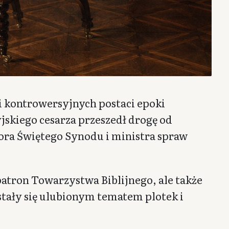
i kontrowersyjnych postaci epoki
yjskiego cesarza przeszedł drogę od
ora Świętego Synodu i ministra spraw
i patron Towarzystwa Biblijnego, ale także
stały się ulubionym tematem plotek i