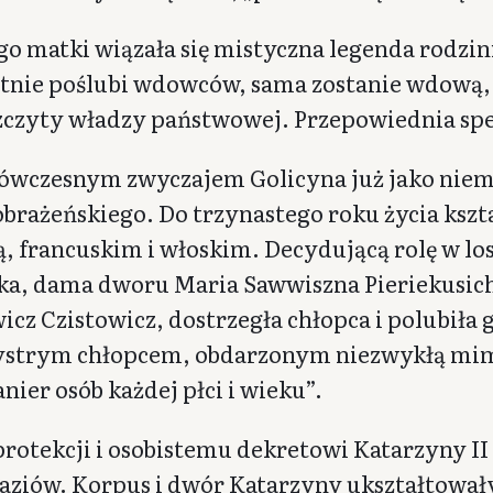
go matki wiązała się mistyczna legenda rodzin
tnie poślubi wdowców, sama zostanie wdową, 
zczyty władzy państwowej. Przepowiednia spełn
 ówczesnym zwyczajem Golicyna już jako niemo
brażeńskiego. Do trzynastego roku życia kszta
ią, francuskim i włoskim. Decydującą rolę w lo
a, dama dworu Maria Sawwiszna Pieriekusichin
icz Czistowicz, dostrzegła chłopca i polubiła
ystrym chłopcem, obdarzonym niezwykłą mimi
nier osób każdej płci i wieku”.
 protekcji i osobistemu dekretowi Katarzyny II
aziów. Korpus i dwór Katarzyny ukształtował