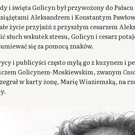
y i święta Golicyn był przywożony do Pałacu
książętami Aleksandrem i Konstantym Pawłow
ałe życie przyjaźń z przyszłym cesarzem Alek
cić słuch wskutek stresu, Golicyn i cesarz pot
umiewać się za pomocą znaków.
orycy i publicyści często mylą go z kuzynem 
wiczem Golicynem-Moskiewskim, zwanym
Casa
rzegrał w karty żonę, Marię Wiaziemską, na r
y.