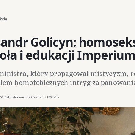
kcie
andr Golicyn: homoseks
oła i edukacji Imperiu
ministra, który propagował mistycyzm, r
celem homofobicznych intryg za panowania
26
·
·
Zaktualizowano
12.06.2026
7 809 słów