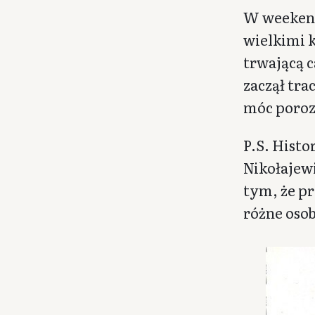
W weekend
wielkimi 
trwającą c
zaczął tra
móc poroz
P.S. Hist
Nikołaje
tym, że p
różne osob