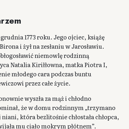
sarzem
rudnia 1773 roku. Jego ojciec, książę
Birona i żył na zesłaniu w Jarosławiu.
obłogosławić niemowlę rodzinną
ca Natalia Kiriłłowna, matka Piotra I,
enie młodego cara podczas buntu
wiczowi przez całe życie.
nownie wyszła za mąż i chłodno
pominał, że w domu rodzinnym „trzymano
niani, która bezlitośnie chłostała chłopca,
ą owijała mu ciało mokrym płótnem”.