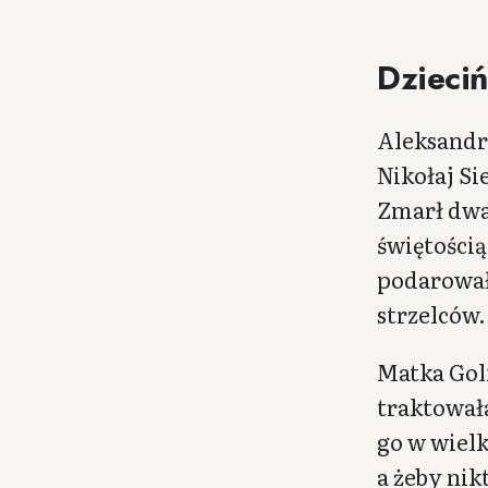
Dzieciń
Aleksandr 
Nikołaj Si
Zmarł dwa
świętością
podarował
strzelców.
Matka Gol
traktował
go w wielk
a żeby nik