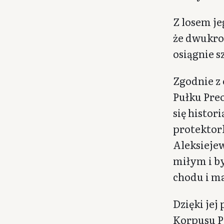
Z losem je
że dwukro
osiągnie s
Zgodnie z
Pułku Preo
się histor
protektork
Aleksiejew
miłym i b
chodu i ma
Dzięki jej
Korpusu P