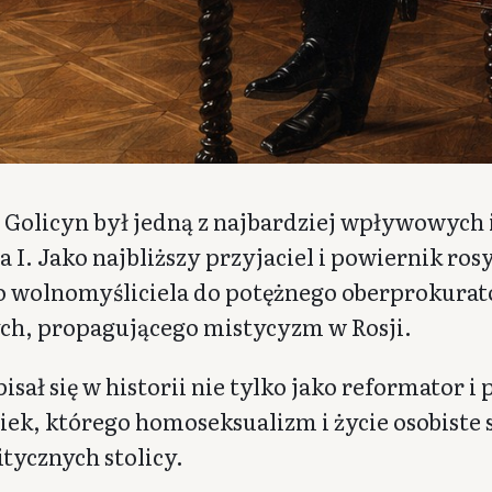
 Golicyn był jedną z najbardziej wpływowych 
 I. Jako najbliższy przyjaciel i powiernik ros
o wolnomyśliciela do potężnego oberprokurat
h, propagującego mistycyzm w Rosji.
isał się w historii nie tylko jako reformator 
iek, którego homoseksualizm i życie osobiste 
itycznych stolicy.