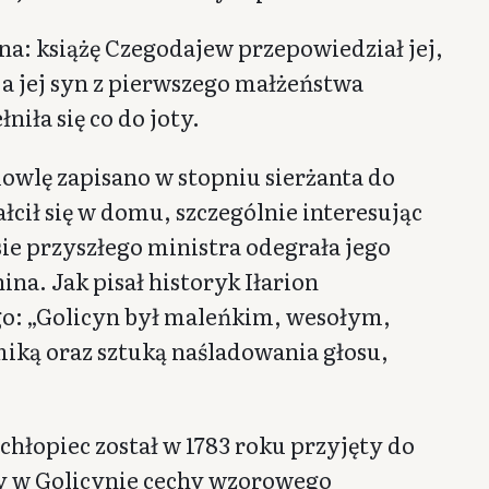
na: książę Czegodajew przepowiedział jej,
a jej syn z pierwszego małżeństwa
iła się co do joty.
wlę zapisano w stopniu sierżanta do
łcił się w domu, szczególnie interesując
sie przyszłego ministra odegrała jego
a. Jak pisał historyk Iłarion
 go: „Golicyn był maleńkim, wesołym,
ką oraz sztuką naśladowania głosu,
 chłopiec został w 1783 roku przyjęty do
y w Golicynie cechy wzorowego