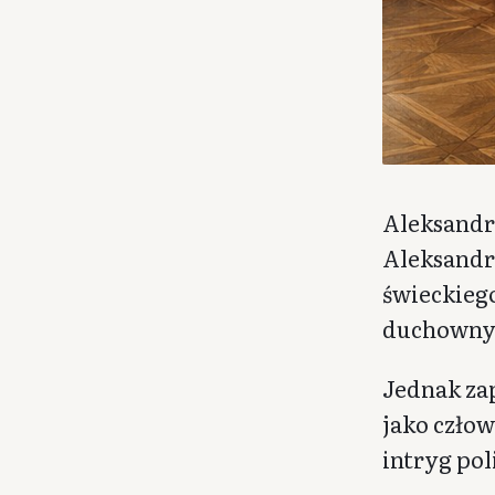
Aleksandr
Aleksandra
świeckieg
duchownyc
Jednak zap
jako człow
intryg pol