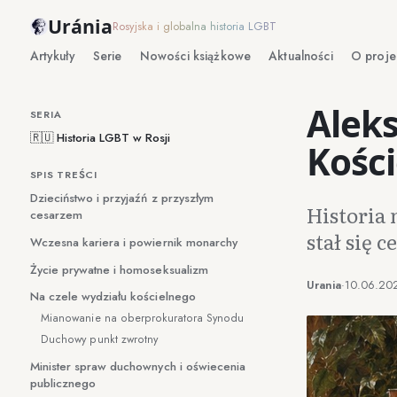
Uránia
Rosyjska i globalna historia LGBT
Artykuły
Serie
Nowości książkowe
Aktualności
O proje
Aleks
SERIA
🇷🇺 Historia LGBT w Rosji
Kości
SPIS TREŚCI
Dzieciństwo i przyjaźń z przyszłym
Historia 
cesarzem
stał się 
Wczesna kariera i powiernik monarchy
Życie prywatne i homoseksualizm
Urania
·
10.06.20
Na czele wydziału kościelnego
Mianowanie na oberprokuratora Synodu
Duchowy punkt zwrotny
Minister spraw duchownych i oświecenia
publicznego