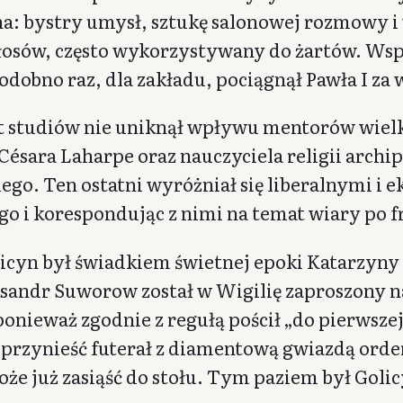
a: bystry umysł, sztukę salonowej rozmowy i
łosów, często wykorzystywany do żartów. Ws
dobno raz, dla zakładu, pociągnął Pawła I za 
t studiów nie uniknął wpływu mentorów wielki
Césara Laharpe oraz nauczyciela religii archi
ego. Ten ostatni wyróżniał się liberalnymi i
go i korespondując z nimi na temat wiary po 
cyn był świadkiem świetnej epoki Katarzyny I
sandr Suworow został w Wigilię zaproszony na
ponieważ zgodnie z regułą pościł „do pierwsz
 przynieść futerał z diamentową gwiazdą ord
oże już zasiąść do stołu. Tym paziem był Goli