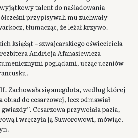
 wyjątkowy talent do naśladowania
półcześni przypisywali mu zuchwały
warkocz, tłumacząc, że leżał krzywo.
ch książąt – szwajcarskiego oświeciciela
prezbitera Andrieja Afanasiewicza
 ekumenicznymi poglądami, ucząc uczniów
francusku.
I. Zachowała się anegdota, według której
 obiad do cesarzowej, lecz odmawiał
ej gwiazdy”. Cesarzowa przywołała pazia,
erową i wręczyła ją Suworowowi, mówiąc,
cyn.