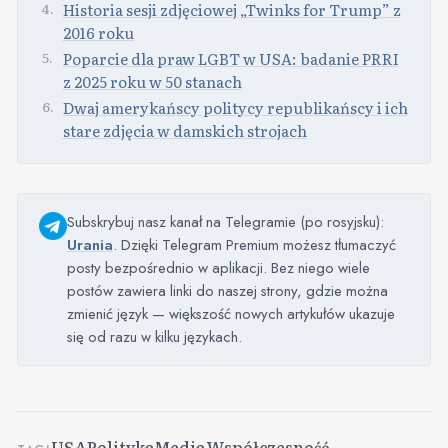
Historia sesji zdjęciowej „Twinks for Trump” z
2016 roku
Poparcie dla praw LGBT w USA: badanie PRRI
z 2025 roku w 50 stanach
Dwaj amerykańscy politycy republikańscy i ich
stare zdjęcia w damskich strojach
Subskrybuj nasz kanał na Telegramie (po rosyjsku):
Urania
. Dzięki Telegram Premium możesz tłumaczyć
posty bezpośrednio w aplikacji. Bez niego wiele
postów zawiera linki do naszej strony, gdzie można
zmienić język — większość nowych artykułów ukazuje
się od razu w kilku językach.
USA
Polityka
Media
Współczesność