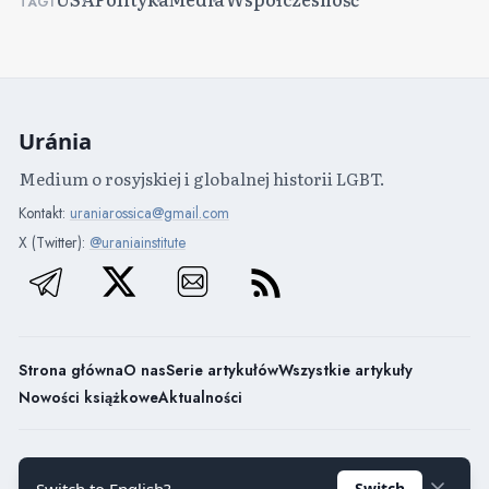
TAGI
Uránia
Medium o rosyjskiej i globalnej historii LGBT.
Kontakt:
uraniarossica@gmail.com
X (Twitter):
@uraniainstitute
Strona główna
O nas
Serie artykułów
Wszystkie artykuły
Nowości książkowe
Aktualności
Uránia / 2026
Switch to English?
Switch