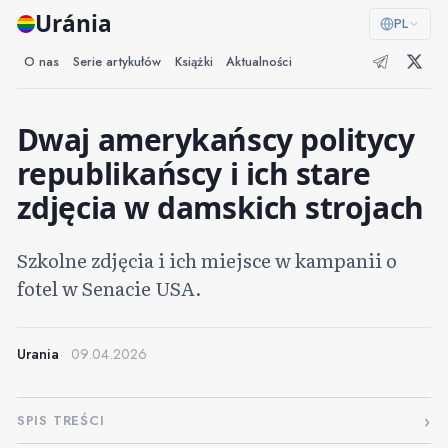
Uránia
PL
O nas
Serie artykułów
Książki
Aktualności
Dwaj amerykańscy politycy
republikańscy i ich stare
zdjęcia w damskich strojach
Szkolne zdjęcia i ich miejsce w kampanii o
fotel w Senacie USA.
Urania
09.04.2026
SPIS TREŚCI