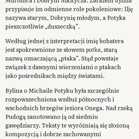
Muromca i Dobryni Nikitycza. Zarazem bylina
przypisuje im odmienne role pokoleniowe: Ilję
nazywa starym, Dobrynię młodym, a Potyka
pieszczotliwie „duszeczką”.
Według jednej z interpretacji imię bohatera
jest spokrewnione ze słowem
potka
, starą
nazwą oznaczającą „ptaka”. Stąd powstaje
związek z dawnymi wierzeniami o ptakach
jako pośrednikach między światami.
Bylina o Michaile Potyku była szczególnie
rozpowszechniona wzdłuż północnych i
wschodnich brzegów jeziora Onega. Nad rzeką
Pudogą zanotowano ją od siedmiu
gawędziarzy. Teksty te wyróżniają się złożoną
kompozycją i dobrze zachowanymi