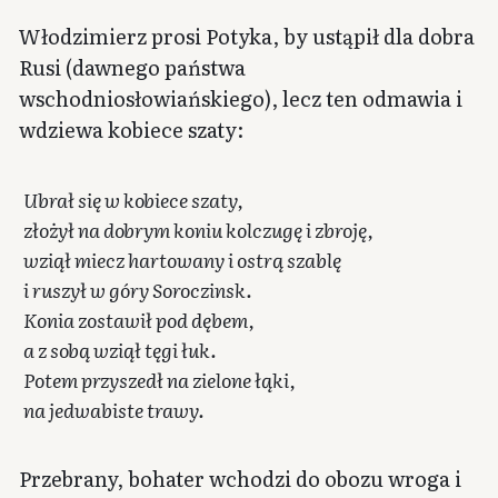
Włodzimierz prosi Potyka, by ustąpił dla dobra
Rusi (dawnego państwa
wschodniosłowiańskiego), lecz ten odmawia i
wdziewa kobiece szaty:
Ubrał się w kobiece szaty,
złożył na dobrym koniu kolczugę i zbroję,
wziął miecz hartowany i ostrą szablę
i ruszył w góry Soroczinsk.
Konia zostawił pod dębem,
a z sobą wziął tęgi łuk.
Potem przyszedł na zielone łąki,
na jedwabiste trawy.
Przebrany, bohater wchodzi do obozu wroga i