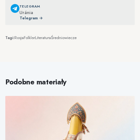
TELEGRAM
Uránia
Telegram →
Rosja
Folklor
Literatura
Średniowiecze
Tagi:
Podobne materiały