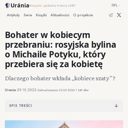
Uránia
🌐
PL
Rosyjska i globalna historia LGBT
Artykuły
Serie
Książki
Aktualności
O projekcie
Bohater w kobiecym
przebraniu: rosyjska bylina
o Michaile Potyku, który
przebiera się za kobietę
Dlaczego bohater wkłada „kobiece szaty”?
Urania
·
29.10.2023
·
·
Zaktualizowano
23.05.2026
1 349 słów
SPIS TREŚCI