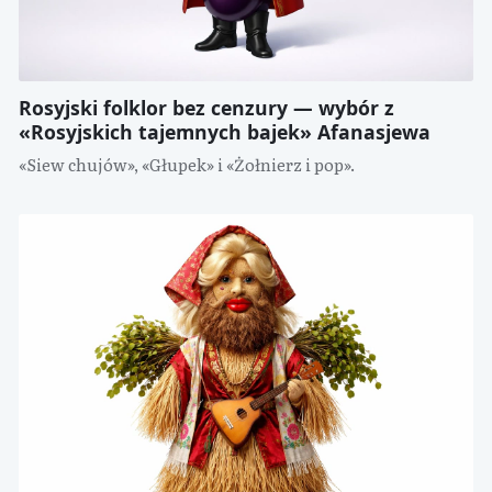
Rosyjski folklor bez cenzury — wybór z
«Rosyjskich tajemnych bajek» Afanasjewa
«Siew chujów», «Głupek» i «Żołnierz i pop».