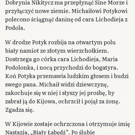
Dobrynia Nikitycz ma przepłynąć Sine Morze i
przyłączyć nowe ziemie. Michaiłowi Potykowi
polecono ściągnąć daninę od cara Lichodieja z
Podola.
W drodze Potyk rozbija na otwartym polu
biały namiot ze złotym wierzchołkiem.
Dostrzega go córka cara Lichodieja, Maria
Podolonka, i nocą przychodzi do bogatyra.
Koń Potyka przemawia ludzkim głosem i budzi
swego pana. Michaił widzi dziewczynę,
zakochuje się w niej i słyszy jej prośbę, by
zabrał ją do Kijowa, ochrzcił i pojął za żonę.
Zgadza się.
W Kijowie zostaje ochrzczona i otrzymuje imię
Nastazja, „Biały Łabędź”. Po ślubie