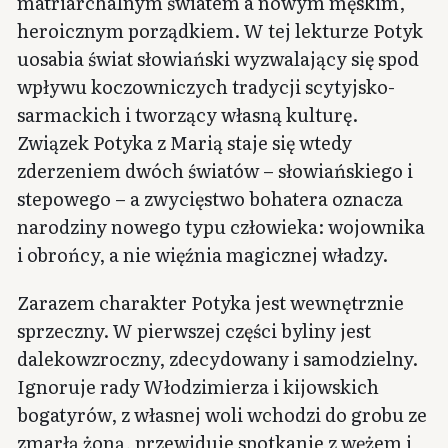
matriarchalnym światem a nowym męskim,
heroicznym porządkiem. W tej lekturze Potyk
uosabia świat słowiański wyzwalający się spod
wpływu koczowniczych tradycji scytyjsko-
sarmackich i tworzący własną kulturę.
Związek Potyka z Marią staje się wtedy
zderzeniem dwóch światów – słowiańskiego i
stepowego – a zwycięstwo bohatera oznacza
narodziny nowego typu człowieka: wojownika
i obrońcy, a nie więźnia magicznej władzy.
Zarazem charakter Potyka jest wewnętrznie
sprzeczny. W pierwszej części byliny jest
dalekowzroczny, zdecydowany i samodzielny.
Ignoruje rady Włodzimierza i kijowskich
bogatyrów, z własnej woli wchodzi do grobu ze
zmarłą żoną, przewiduje spotkanie z wężem i