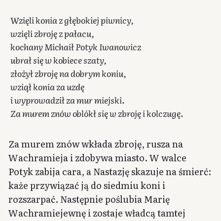
Wzięli konia z głębokiej piwnicy,
wzięli zbroję z pałacu,
kochany Michaił Potyk Iwanowicz
ubrał się w kobiece szaty,
złożył zbroję na dobrym koniu,
wziął konia za uzdę
i wyprowadził za mur miejski.
Za murem znów oblókł się w zbroję i kolczugę.
Za murem znów wkłada zbroję, rusza na
Wachramieja i zdobywa miasto. W walce
Potyk zabija cara, a Nastazję skazuje na śmierć:
każe przywiązać ją do siedmiu koni i
rozszarpać. Następnie poślubia Marię
Wachramiejewnę i zostaje władcą tamtej