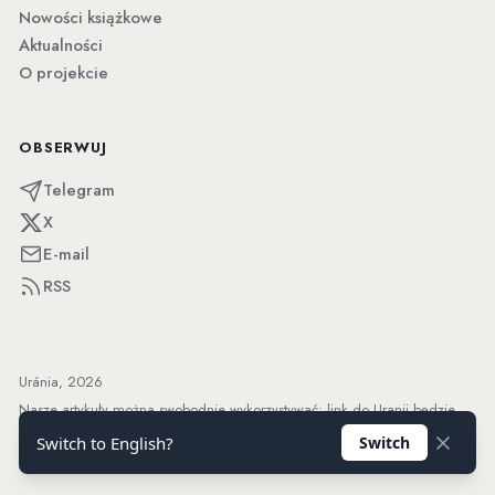
Nowości książkowe
Aktualności
O projekcie
OBSERWUJ
Telegram
X
E-mail
RSS
Uránia, 2026
Nasze artykuły można swobodnie wykorzystywać; link do Uranii będzie
mile widziany.
Switch to English?
Switch