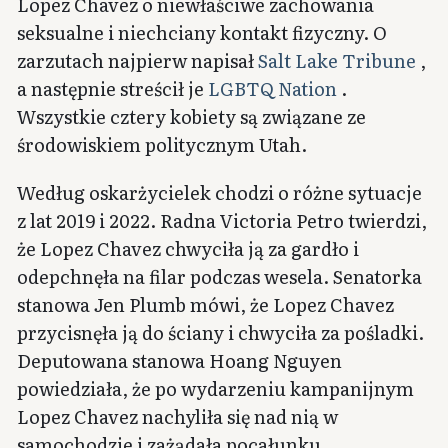
Lopez Chavez o niewłaściwe zachowania
seksualne i niechciany kontakt fizyczny. O
zarzutach najpierw napisał
Salt Lake Tribune
,
a następnie streścił je
LGBTQ Nation
.
Wszystkie cztery kobiety są związane ze
środowiskiem politycznym Utah.
Według oskarżycielek chodzi o różne sytuacje
z lat 2019 i 2022. Radna Victoria Petro twierdzi,
że Lopez Chavez chwyciła ją za gardło i
odepchnęła na filar podczas wesela. Senatorka
stanowa Jen Plumb mówi, że Lopez Chavez
przycisnęła ją do ściany i chwyciła za pośladki.
Deputowana stanowa Hoang Nguyen
powiedziała, że po wydarzeniu kampanijnym
Lopez Chavez nachyliła się nad nią w
samochodzie i zażądała pocałunku.