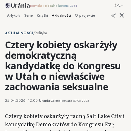
Uránia
🌐
PL
Rosyjska i globalna historia LGBT
Artykuły
Serie
Książki
Aktualności
O projekcie
AKTUALNOŚCI
/
Polityka
Cztery kobiety oskarżyły
demokratyczną
kandydatkę do Kongresu
w Utah o niewłaściwe
zachowania seksualne
25.04.2026, 12:00
·
Urania
·
Zaktualizowano
27.06.2026
Cztery kobiety oskarżyły radną Salt Lake City i
kandydatkę Demokratów do Kongresu Evę