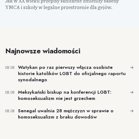
Jak w XX wieku przepisy sanitarne zmieniły baseny
YMCA i szkoły w legalne przestrzenie dla gejów.
Najnowsze wiadomości
Watykan po raz pierwszy włącza osobiste
→
08.08
historie katolików LGBT do oficjalnego raportu
synodalnego
Meksykański biskup na konferencji LGBT:
→
08.08
homoseksualizm nie jest grzechem
Senegal uwalnia 28 mężczyzn w sprawie o
→
08.08
homoseksualizm z braku dowodów