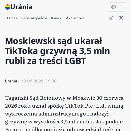
Uránia
PL
O nas
Serie artykułów
Książki
Aktualności
Moskiewski sąd ukarał
TikToka grzywną 3,5 mln
rubli za treści LGBT
Urania
30.06.2026, 16:00
Tagański Sąd Rejonowy w Moskwie 30 czerwca
2026 roku uznał spółkę TikTok Pte. Ltd. winną
wykroczenia administracyjnego i nałożył
grzywnę w wysokości 3,5 mln rubli. Jak podaje
Parni+
, spółka poniosła odpowiedzialność na