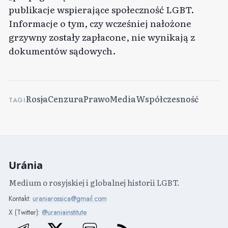
publikacje wspierające społeczność LGBT.
Informacje o tym, czy wcześniej nałożone
grzywny zostały zapłacone, nie wynikają z
dokumentów sądowych.
Rosja
Cenzura
Prawo
Media
Współczesność
TAGI
Uránia
Medium o rosyjskiej i globalnej historii LGBT.
Kontakt:
uraniarossica@gmail.com
X (Twitter):
@uraniainstitute