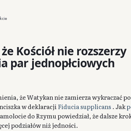
kcie
że Kościół nie rozszerzy
ia par jednopłciowych
mienia, że Watykan nie zamierza wykraczać po
nciszka w deklaracji
Fiducia supplicans
. Jak
p
samolocie do Rzymu powiedział, że dalsze krok
cej podziałów niż jedności.