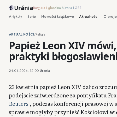
Uránia
Rosyjska i globalna historia LGBT
Artykuły
Serie
Nowości książkowe
Aktualności
O proje
AKTUALNOŚCI
/
Religia
Papież Leon XIV mówi, 
praktyki błogosławien
24.04.2026, 12:00
·
Urania
23 kwietnia papież Leon XIV dał do zrozu
podejście zatwierdzone za pontyfikatu Fra
Reuters
, podczas konferencji prasowej w 
sprawie mogłyby przynieść Kościołowi wię