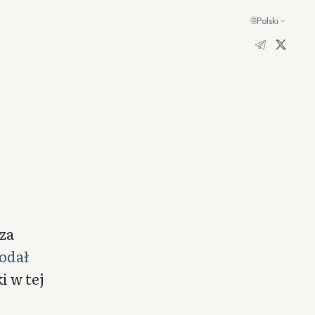
🌐
Polski
za
odał
i w tej