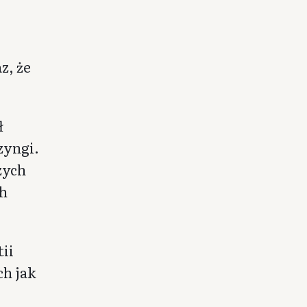
z, że
ł
zyngi.
zych
ch
ii
ch jak