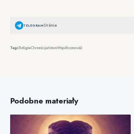
Uránia
TELEGRAM
Religia
Chrześcijaństwo
Współczesność
Tagi:
Podobne materiały