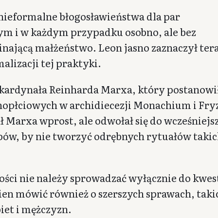
nieformalne błogosławieństwa dla par
ym i w każdym przypadku osobno, ale bez
nającą małżeństwo. Leon jasno zaznaczył tera
alizacji tej praktyki.
 kardynała Reinharda Marxa, który postanowi
dnopłciowych w archidiecezji Monachium i Fry
ł Marxa wprost, ale odwołał się do wcześniejs
ów, by nie tworzyć odrębnych rytuałów taki
ności nie należy sprowadzać wyłącznie do kwest
ien mówić również o szerszych sprawach, taki
iet i mężczyzn.