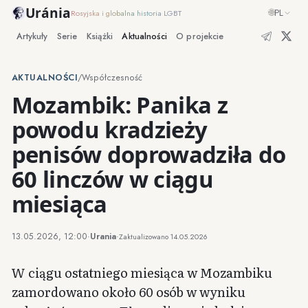
Uránia
🌐
PL
Rosyjska i globalna historia LGBT
Artykuły
Serie
Książki
Aktualności
O projekcie
AKTUALNOŚCI
/
Współczesność
Mozambik: Panika z
powodu kradzieży
penisów doprowadziła do
60 linczów w ciągu
miesiąca
13.05.2026, 12:00
·
Urania
·
Zaktualizowano
14.05.2026
W ciągu ostatniego miesiąca w Mozambiku
zamordowano około 60 osób w wyniku