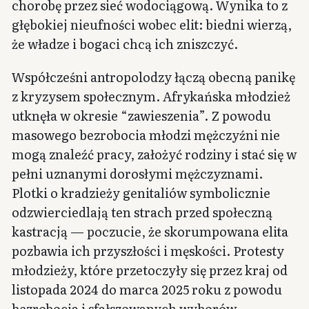
chorobę przez sieć wodociągową. Wynika to z
głębokiej nieufności wobec elit: biedni wierzą,
że władze i bogaci chcą ich zniszczyć.
Współcześni antropolodzy łączą obecną panikę
z kryzysem społecznym. Afrykańska młodzież
utknęła w okresie “zawieszenia”. Z powodu
masowego bezrobocia młodzi mężczyźni nie
mogą znaleźć pracy, założyć rodziny i stać się w
pełni uznanymi dorosłymi mężczyznami.
Plotki o kradzieży genitaliów symbolicznie
odzwierciedlają ten strach przed społeczną
kastracją — poczucie, że skorumpowana elita
pozbawia ich przyszłości i męskości. Protesty
młodzieży, które przetoczyły się przez kraj od
listopada 2024 do marca 2025 roku z powodu
bezrobocia i sfałszowanych wyborów,