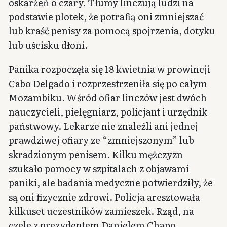
oskarżeń o czary. Tłumy linczują ludzi na
podstawie plotek, że potrafią oni zmniejszać
lub kraść penisy za pomocą spojrzenia, dotyku
lub uścisku dłoni.
Panika rozpoczęła się 18 kwietnia w prowincji
Cabo Delgado i rozprzestrzeniła się po całym
Mozambiku. Wśród ofiar linczów jest dwóch
nauczycieli, pielęgniarz, policjant i urzędnik
państwowy. Lekarze nie znaleźli ani jednej
prawdziwej ofiary ze “zmniejszonym” lub
skradzionym penisem. Kilku mężczyzn
szukało pomocy w szpitalach z objawami
paniki, ale badania medyczne potwierdziły, że
są oni fizycznie zdrowi. Policja aresztowała
kilkuset uczestników zamieszek. Rząd, na
czele z prezydentem Danielem Chapo,