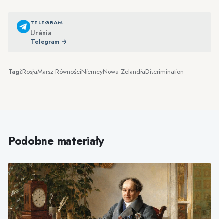
TELEGRAM
Uránia
Telegram →
Rosja
Marsz Równości
Niemcy
Nowa Zelandia
Discrimination
Tagi:
Podobne materiały