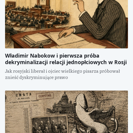
Władimir Nabokow i pierwsza próba
dekryminalizacji relacji jednopłciowych w Rosji
Jak rosyjski liberał i ojciec wielkiego pisarza próbował
znieść dyskryminujące prawo