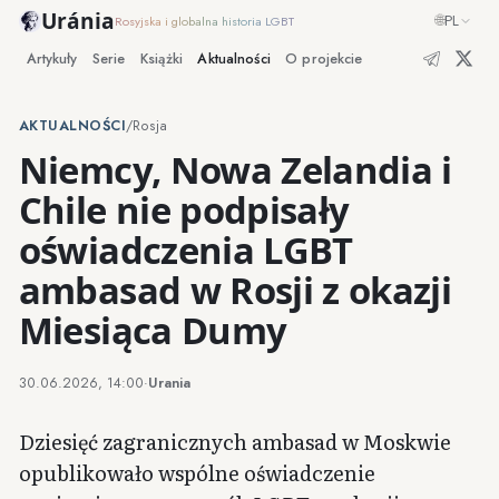
Uránia
🌐
PL
Rosyjska i globalna historia LGBT
Artykuły
Serie
Książki
Aktualności
O projekcie
AKTUALNOŚCI
/
Rosja
Niemcy, Nowa Zelandia i
Chile nie podpisały
oświadczenia LGBT
ambasad w Rosji z okazji
Miesiąca Dumy
30.06.2026, 14:00
·
Urania
Dziesięć zagranicznych ambasad w Moskwie
opublikowało wspólne oświadczenie