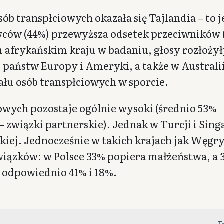
b transpłciowych okazała się Tajlandia – to 
wców (44%) przewyższa odsetek przeciwników 
afrykańskim kraju w badaniu, głosy rozłożyły
 państw Europy i Ameryki, a także w Australii
łu osób transpłciowych w sporcie.
wych pozostaje ogólnie wysoki (średnio 53%
 związki partnerskie). Jednak w Turcji i Sin
kiej. Jednocześnie w takich krajach jak Węgry
związków: w Polsce 33% popiera małżeństwa, a
– odpowiednio 41% i 18%.
T