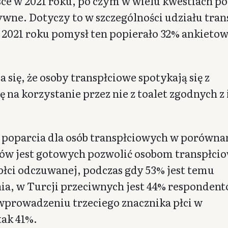
sce w 2021 roku, po czym w wielu kwestiach p
ywne. Dotyczy to w szczególności udziału tran
 2021 roku pomysł ten popierało 32% ankieto
się, że osoby transpłciowe spotykają się z
 na korzystanie przez nie z toalet zgodnych z 
 poparcia dla osób transpłciowych w porówna
ków jest gotowych pozwolić osobom transpłc
płci odczuwanej, podczas gdy 53% jest temu
ia, w Turcji przeciwnych jest 44% respondent
wprowadzeniu trzeciego znacznika płci w
tak 41%.