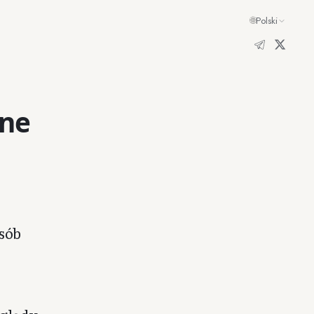
🌐
Polski
ane
sób