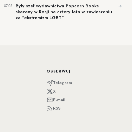
Były szef wydawnictwa Popcorn Books
→
07.08
skazany w Rosji na cztery lata w zawieszeniu
za "ekstremizm LGBT"
OBSERWUJ
Telegram
X
E-mail
RSS