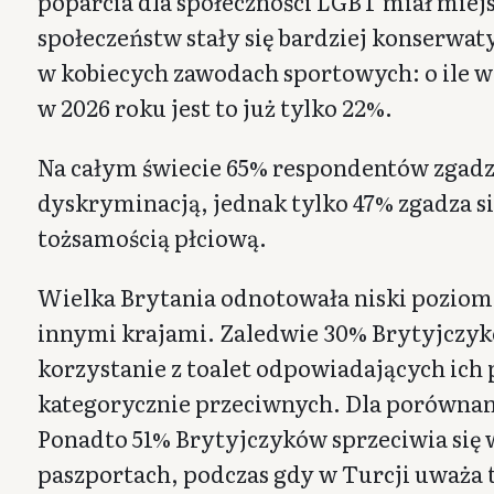
poparcia dla społeczności LGBT miał miej
społeczeństw stały się bardziej konserwat
w kobiecych zawodach sportowych: o ile w
w 2026 roku jest to już tylko 22%.
Na całym świecie 65% respondentów zgadza 
dyskryminacją, jednak tylko 47% zgadza się
tożsamością płciową.
Wielka Brytania odnotowała niski poziom
innymi krajami. Zaledwie 30% Brytyjczy
korzystanie z toalet odpowiadających ich 
kategorycznie przeciwnych. Dla porównan
Ponadto 51% Brytyjczyków sprzeciwia się 
paszportach, podczas gdy w Turcji uważa 