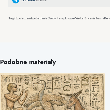
TELEGRAM
Społeczeństwo
Badania
Osoby transpłciowe
Wielka Brytania
Turcja
Repu
Tagi:
Podobne materiały