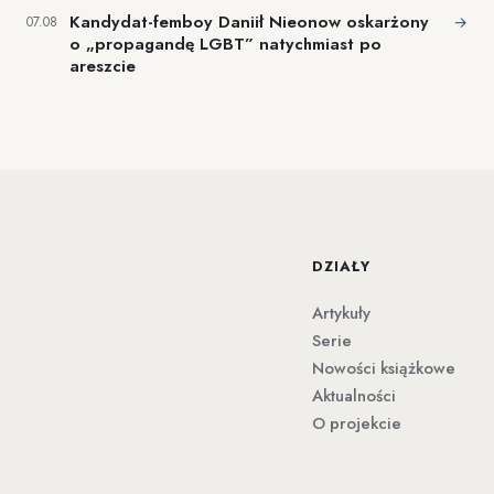
Kandydat-femboy Daniił Nieonow oskarżony
→
07.08
o „propagandę LGBT” natychmiast po
areszcie
DZIAŁY
Artykuły
Serie
Nowości książkowe
Aktualności
O projekcie