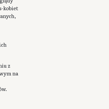
oglądy
s-kobiet
wanych,
ich
niu z
iowym na
ów.