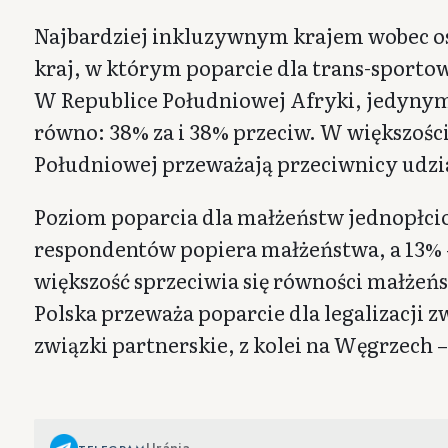
Najbardziej inkluzywnym krajem wobec osó
kraj, w którym poparcie dla trans-sporto
W Republice Południowej Afryki, jedynym 
równo: 38% za i 38% przeciw. W większości
Południowej przeważają przeciwnicy udzia
Poziom poparcia dla małżeństw jednopłcio
respondentów popiera małżeństwa, a 13% –
większość sprzeciwia się równości małżeńs
Polska przeważa poparcie dla legalizacji 
związki partnerskie, z kolei na Węgrzech 
Uránia