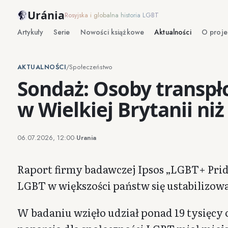
Uránia
Rosyjska i globalna historia LGBT
Artykuły
Serie
Nowości książkowe
Aktualności
O proje
AKTUALNOŚCI
/
Społeczeństwo
Sondaż: Osoby transpł
w Wielkiej Brytanii niż
06.07.2026, 12:00
·
Urania
Raport firmy badawczej Ipsos „LGBT+ Prid
LGBT w większości państw się ustabilizowa
W badaniu wzięło udział ponad 19 tysięcy