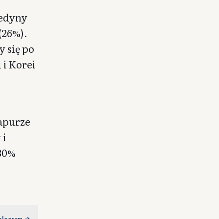
jedyny
(26%).
 się po
 i Korei
gapurze
 i
 30%
elegram →