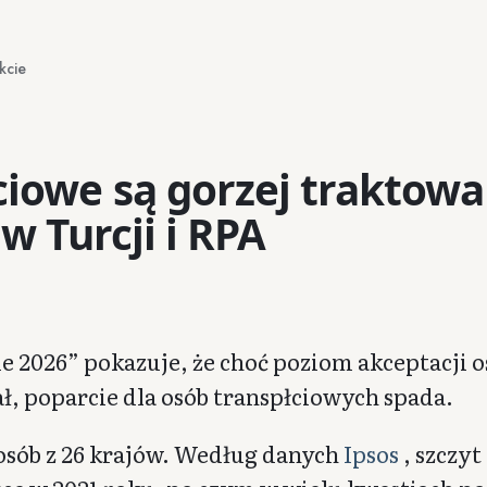
kcie
ciowe są gorzej traktow
 w Turcji i RPA
e 2026” pokazuje, że choć poziom akceptacji o
ł, poparcie dla osób transpłciowych spada.
 osób z 26 krajów. Według danych
Ipsos
, szczyt