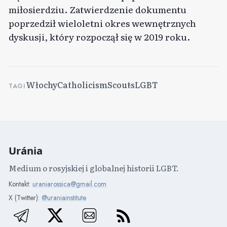
miłosierdziu. Zatwierdzenie dokumentu
poprzedził wieloletni okres wewnętrznych
dyskusji, który rozpoczął się w 2019 roku.
Włochy
Catholicism
Scouts
LGBT
TAGI
Uránia
Medium o rosyjskiej i globalnej historii LGBT.
Kontakt:
uraniarossica@gmail.com
X (Twitter):
@uraniainstitute