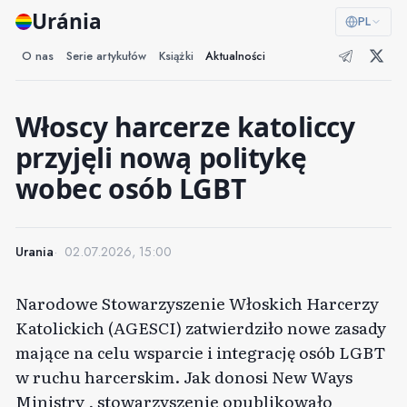
Uránia
PL
O nas
Serie artykułów
Książki
Aktualności
Włoscy harcerze katoliccy
przyjęli nową politykę
wobec osób LGBT
Urania
02.07.2026, 15:00
Narodowe Stowarzyszenie Włoskich Harcerzy
Katolickich (AGESCI) zatwierdziło nowe zasady
mające na celu wsparcie i integrację osób LGBT
w ruchu harcerskim. Jak donosi
New Ways
Ministry
, stowarzyszenie opublikowało