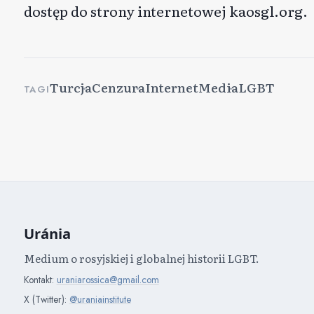
dostęp do strony internetowej kaosgl.org.
Turcja
Cenzura
Internet
Media
LGBT
TAGI
Uránia
Medium o rosyjskiej i globalnej historii LGBT.
Kontakt:
uraniarossica@gmail.com
X (Twitter):
@uraniainstitute