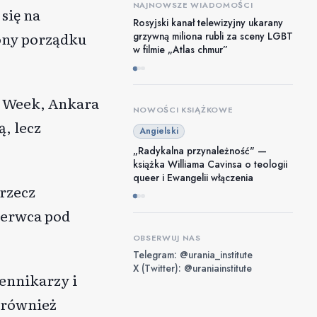
NAJNOWSZE WIADOMOŚCI
się na
Rosyjski kanał telewizyjny ukarany
ony porządku
grzywną miliona rubli za sceny LGBT
w filmie „Atlas chmur”
de Week, Ankara
NOWOŚCI KSIĄŻKOWE
ą, lecz
Angielski
„Radykalna przynależność" —
książka Williama Cavinsa o teologii
queer i Ewangelii włączenia
 rzecz
czerwca pod
OBSERWUJ NAS
Telegram: @urania_institute
X (Twitter): @uraniainstitute
ennikarzy i
 również