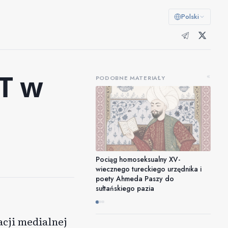
Polski
T w
«
PODOBNE MATERIAŁY
Pociąg homoseksualny XV-
wiecznego tureckiego urzędnika i
poety Ahmeda Paszy do
sułtańskiego pazia
acji medialnej