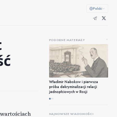
Polski
t
«
PODOBNE MATERIAŁY
ść
a
Władimir Nabokow i pierwsza
próba dekryminalizacji relacji
jednopłciowych w Rosji
 wartościach
NAJNOWSZE WIADOMOŚCI