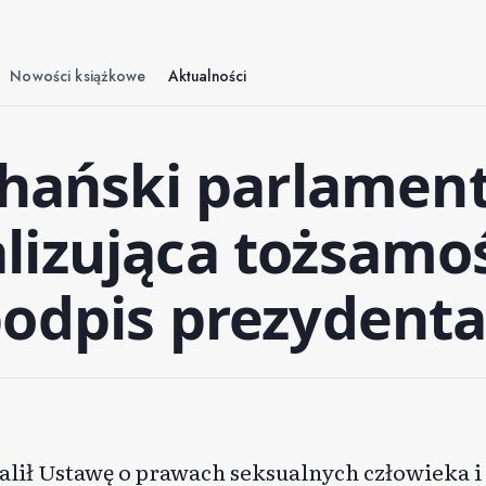
Nowości książkowe
Aktualności
ghański parlamen
lizująca tożsamo
podpis prezydent
lił Ustawę o prawach seksualnych człowieka i