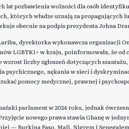
 lat pozbawienia wolności dla osób identyfiku
tych, których władze uznają za propagujących l
ekuje obecnie na podpis prezydenta Johna D
Lariba, dyrektorka wykonawcza organizacji On
nów LGBTKI+ w kraju, poinformowała, że od c
wzrost liczby zgłoszeń dotyczących szantażu, 
a psychicznego, nękania w sieci i dyskryminac
a szukać pomocy medycznej, prawnej i psychosp
hański parlament w 2024 roku, jednak ówczesn
Przyjęcie nowego prawa stawia Ghanę w jedny
iej — Burkina Faso, Mali, Nigrem i Senegale