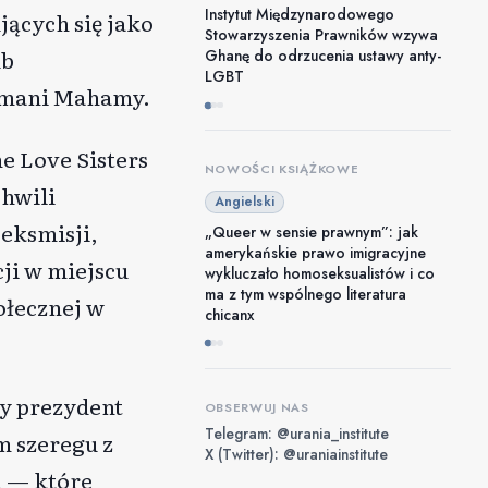
Instytut Międzynarodowego
jących się jako
Stowarzyszenia Prawników wzywa
ub
Ghanę do odrzucenia ustawy anty-
LGBT
ramani Mahamy.
e Love Sisters
NOWOŚCI KSIĄŻKOWE
hwili
Angielski
eksmisji,
„Queer w sensie prawnym”: jak
amerykańskie prawo imigracyjne
ji w miejscu
wykluczało homoseksualistów i co
ma z tym wspólnego literatura
ołecznej w
chicanx
y prezydent
OBSERWUJ NAS
Telegram: @urania_institute
m szeregu z
X (Twitter): @uraniainstitute
m — które