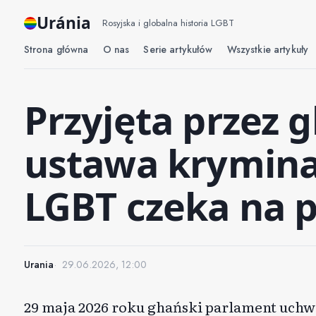
Uránia
Rosyjska i globalna historia LGBT
Strona główna
O nas
Serie artykułów
Wszystkie artykuły
Przyjęta przez 
ustawa krymina
LGBT czeka na 
Urania
29.06.2026, 12:00
29 maja 2026 roku ghański parlament uchwa