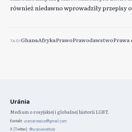
również niedawno wprowadziły przepisy o
Ghana
Afryka
Prawo
Prawodawstwo
Prawa 
TAGI
Uránia
Medium o rosyjskiej i globalnej historii LGBT.
Kontakt:
uraniarossica@gmail.com
X (Twitter):
@uraniainstitute