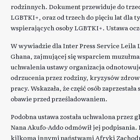
rodzinnych. Dokument przewiduje do trzech
LGBTKI+, oraz od trzech do pięciu lat dla 
wspierających osoby LGBTKI+. Ustawa ocz
W wywiadzie dla
Inter Press Service
Leila 
Ghana, zajmującej się wsparciem muzułma
uchwalenia ustawy organizacja odnotowuje 
odrzucenia przez rodziny, kryzysów zdrowi
pracy. Wskazała, że część osób zaprzestał
obawie przed prześladowaniem.
Podobna ustawa została uchwalona przez g
Nana Akufo-Addo odmówił jej podpisania. 
kilkoma innymi państwami Afryki Zachodn