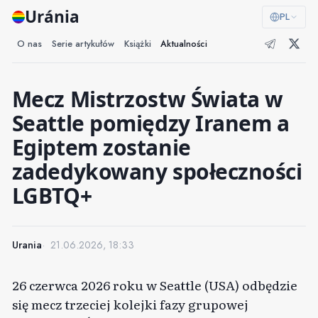
Uránia
PL
O nas
Serie artykułów
Książki
Aktualności
Mecz Mistrzostw Świata w
Seattle pomiędzy Iranem a
Egiptem zostanie
zadedykowany społeczności
LGBTQ+
Urania
21.06.2026, 18:33
26 czerwca 2026 roku w Seattle (USA) odbędzie
się mecz trzeciej kolejki fazy grupowej