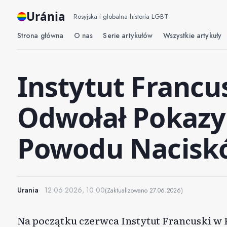
Uránia
Rosyjska i globalna historia LGBT
Strona główna
O nas
Serie artykułów
Wszystkie artykuły
Instytut Francus
Odwołał Pokazy
Powodu Naciskó
Urania
12.06.2026, 10:00
(Zaktualizowano
27.06.2026
)
Na początku czerwca Instytut Francuski w P