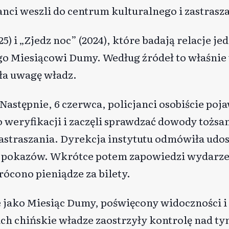
nci weszli do centrum kulturalnego i zastrasza
5) i „Zjedz noc” (2024), które badają relacje j
go Miesiącowi Dumy. Według źródeł to właśni
ła uwagę władz.
astępnie, 6 czerwca, policjanci osobiście pojaw
 weryfikacji i zaczęli sprawdzać dowody tożs
zastraszania. Dyrekcja instytutu odmówiła udo
a pokazów. Wkrótce potem zapowiedzi wydarze
ócono pieniądze za bilety.
e jako Miesiąc Dumy, poświęcony widoczności 
ach chińskie władze zaostrzyły kontrolę nad t