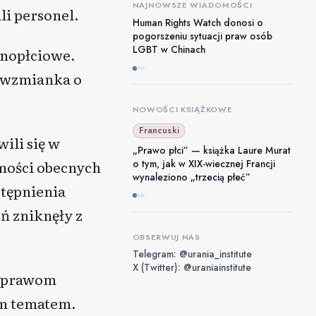
NAJNOWSZE WIADOMOŚCI
li personel.
Human Rights Watch donosi o
pogorszeniu sytuacji praw osób
LGBT w Chinach
ednopłciowe.
e wzmianka o
NOWOŚCI KSIĄŻKOWE
Francuski
ili się w
„Prawo płci” — książka Laure Murat
o tym, jak w XIX-wiecznej Francji
amości obecnych
wynaleziono „trzecią płeć”
stępnienia
ń zniknęły z
OBSERWUJ NAS
Telegram: @urania_institute
X (Twitter): @uraniainstitute
i prawom
ym tematem.