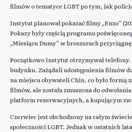
filmów
o tematyce LGBT po tym, jak policja
Instytut planował pokazać filmy „Enzo” (202
Pokazy były częścią programu poświęcone
„Miesiącu Dumy” w broszurach przyciągnę
Początkowo Instytut otrzymywał telefony. N
budynku. Zażądali udostępnienia filmów do
na miejscu obywateli Chin, co było formą 
filmów, ale została zmuszona do odwołani
platform rezerwacyjnych, a kupującym zwr
Czerwiec jest obchodzony na całym świeci
społeczności LGBT. Jednak w ostatnich lat