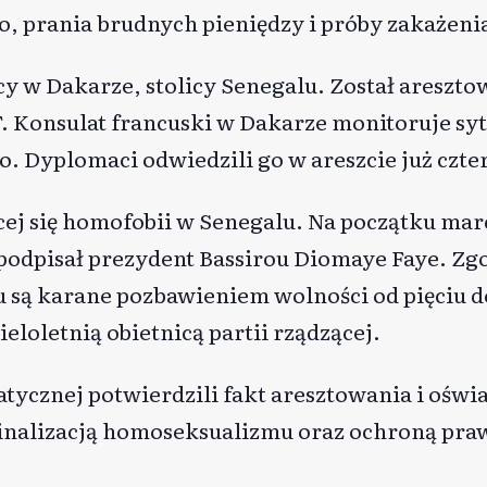
o, prania brudnych pieniędzy i próby zakażen
cy w Dakarze, stolicy Senegalu. Został areszt
 Konsulat francuski w Dakarze monitoruje sytu
. Dyplomaci odwiedzili go w areszcie już czter
ącej się homofobii w Senegalu. Na początku ma
 podpisał prezydent Bassirou Diomaye Faye. Z
ą karane pozbawieniem wolności od pięciu do 
loletnią obietnicą partii rządzącej.
atycznej
potwierdzili
fakt aresztowania i oświa
inalizacją homoseksualizmu oraz ochroną pra