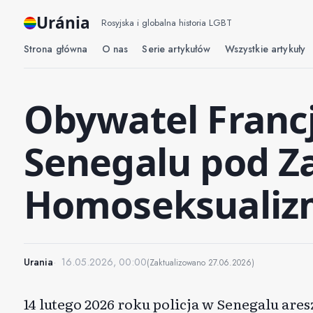
Uránia
Rosyjska i globalna historia LGBT
Strona główna
O nas
Serie artykułów
Wszystkie artykuły
Obywatel Franc
Senegalu pod Z
Homoseksuali
Urania
16.05.2026, 00:00
(Zaktualizowano
27.06.2026
)
14 lutego 2026 roku policja w Senegalu ar