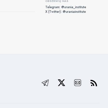
OBSERWUJ NAS
Telegram: @urania_institute
X (Twitter): @uraniainstitute