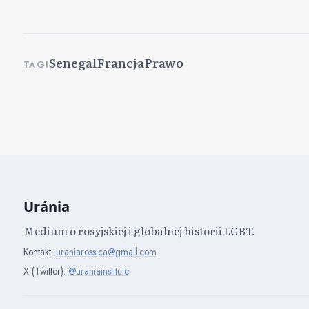
Senegal
Francja
Prawo
TAGI
Uránia
Medium o rosyjskiej i globalnej historii LGBT.
Kontakt:
uraniarossica@gmail.com
X (Twitter):
@uraniainstitute