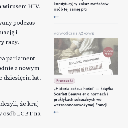
konstytucyjny zakaz małżeństw
ia wirusem HIV.
osób tej samej płci
owany podczas
ację i
NOWOŚCI KSIĄŻKOWE
y razy.
rca parlament
godnie z nowym
dziesięciu lat.
Francuski
„Historia seksualności" — książka
Scarlett Beauvalet o normach i
praktykach seksualnych we
dczyli, że kraj
wczesnononowożytnej Francji
w osób LGBT na