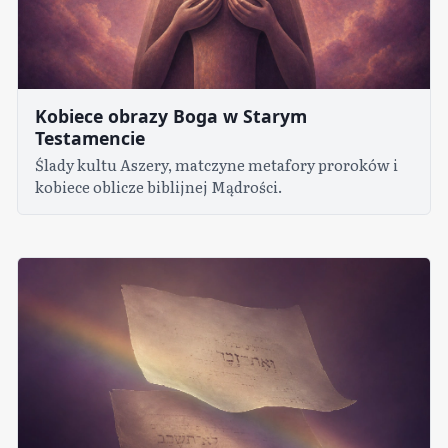
Kobiece obrazy Boga w Starym
Testamencie
Ślady kultu Aszery, matczyne metafory proroków i
kobiece oblicze biblijnej Mądrości.