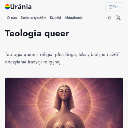
Uránia
PL
O nas
Serie artykułów
Książki
Aktualności
Teologia queer
Teologia queer i religia: płeć Boga, teksty biblijne i LGBT-
odczytania tradycji religijnej.