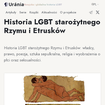
Uránia
🌐
PL
Rosyjska i globalna historia LGBT
Artykuły
Serie
Książki
Aktualności
O projekcie
Historia LGBT starożytnego
Rzymu i Etrusków
Historia LGBT starożytnego Rzymu i Etrusków: władcy,
prawo, poezja, sztuka sepulkralna, religia i wyobrażenia o
płci oraz seksualności.