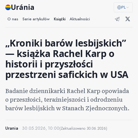
Uránia
PL
O nas
Serie artykułów
Książki
Aktualności
„Kroniki barów lesbijskich”
— książka Rachel Karp o
historii i przyszłości
przestrzeni safickich w USA
Badanie dziennikarki Rachel Karp opowiada
o przeszłości, teraźniejszości i odrodzeniu
barów lesbijskich w Stanach Zjednoczonych.
Urania
30.05.2026, 10:00
(Zaktualizowano
30.06.2026
)