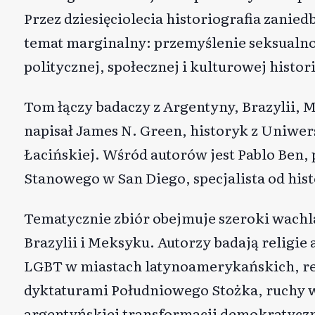
Przez dziesięciolecia historiografia zanied
temat marginalny: przemyślenie seksualnoś
politycznej, społecznej i kulturowej histor
Tom łączy badaczy z Argentyny, Brazylii,
napisał James N. Green, historyk z Uniwe
Łacińskiej. Wśród autorów jest Pablo Ben,
Stanowego w San Diego, specjalista od hist
Tematycznie zbiór obejmuje szeroki wachl
Brazylii i Meksyku. Autorzy badają religie
LGBT w miastach latynoamerykańskich, re
dyktaturami Południowego Stożka, ruchy 
argentyńskiej transformacji demokratycz