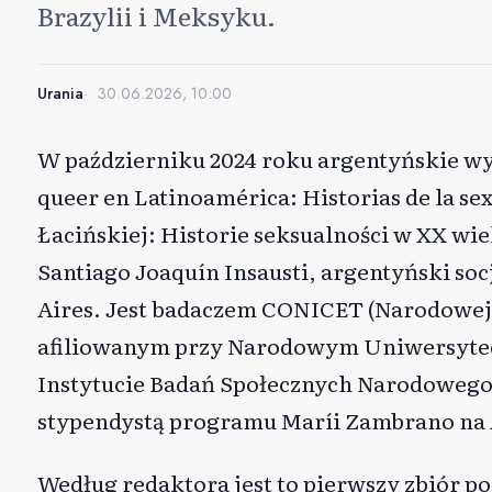
Brazylii i Meksyku.
Urania
30.06.2026, 10:00
W październiku 2024 roku argentyńskie w
queer en Latinoamérica: Historias de la se
Łacińskiej: Historie seksualności w XX w
Santiago Joaquín Insausti, argentyński so
Aires. Jest badaczem CONICET (Narodowej
afiliowanym przy Narodowym Uniwersyteci
Instytucie Badań Społecznych Narodoweg
stypendystą programu Maríi Zambrano na
Według redaktora jest to pierwszy zbiór p