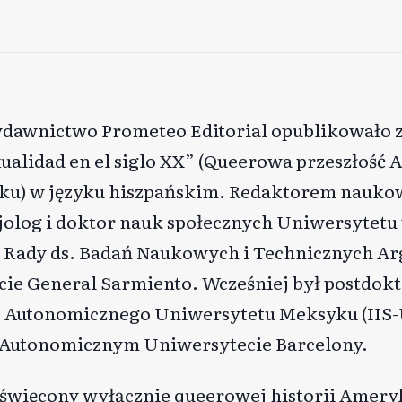
ydawnictwo Prometeo Editorial opublikowało z
xualidad en el siglo XX” (Queerowa przeszłość
ieku) w języku hiszpańskim. Redaktorem nauko
cjolog i doktor nauk społecznych Uniwersytetu
 Rady ds. Badań Naukowych i Technicznych Ar
e General Sarmiento. Wcześniej był postdok
o Autonomicznego Uniwersytetu Meksyku (IIS
 Autonomicznym Uniwersytecie Barcelony.
oświęcony wyłącznie queerowej historii Ameryk