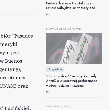
Festiwal literacki Capital Love
LitFest odbędzie się w Maryland
NOWOŚCI KSIĄŻKOWE
biór “Pasados
 Ameryki
wym jest
 w Buenos
gentyny),
Angielski
\"Brudny drag\" — książka Evelyn
torantem w
Annuß o queerowej performance
-UNAM) oraz
wobec rasizmu i nazizmu
OBSERWUJ NAS
i Łacińskiej.