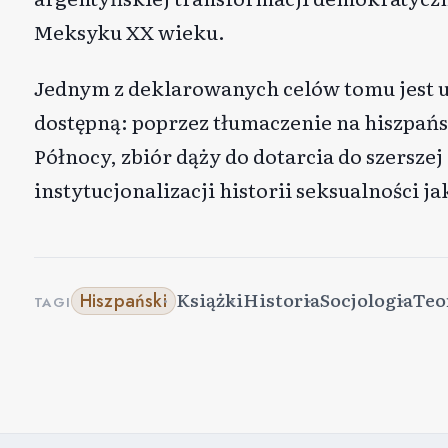
Meksyku XX wieku.
Jednym z deklarowanych celów tomu jest u
dostępną: poprzez tłumaczenie na hiszpań
Północy, zbiór dąży do dotarcia do szerszej
instytucjonalizacji historii seksualności 
Książki
Historia
Socjologia
Teo
Hiszpański
TAGI