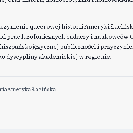
czynienie queerowej historii Ameryki Łaciński
ski prac luzofonicznych badaczy i naukowców 
 hiszpańskojęzycznej publiczności i przyczynien
jako dyscypliny akademickiej w regionie.
ria
Ameryka Łacińska