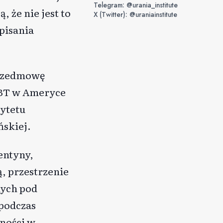
Telegram: @urania_institute
 że nie jest to
X (Twitter): @uraniainstitute
pisania
Przedmowę
GBT w Ameryce
sytetu
ńskiej.
entyny,
ą, przestrzenie
nych pod
podczas
ności w