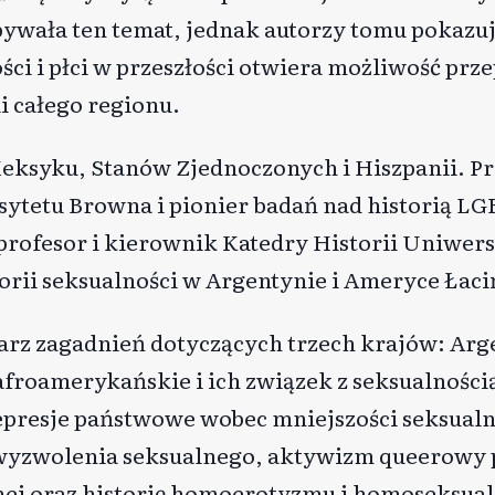
bywała ten temat, jednak autorzy tomu pokazują,
ci i płci w przeszłości otwiera możliwość prze
ii całego regionu.
 Meksyku, Stanów Zjednoczonych i Hiszpanii. 
rsytetu Browna i pionier badań nad historią L
 profesor i kierownik Katedry Historii Uniwer
orii seksualności w Argentynie i Ameryce Łaci
arz zagadnień dotyczących trzech krajów: Arg
 afroamerykańskie i ich związek z seksualności
presje państwowe wobec mniejszości seksual
wyzwolenia seksualnego, aktywizm queerowy 
nej oraz historię homoerotyzmu i homoseksual