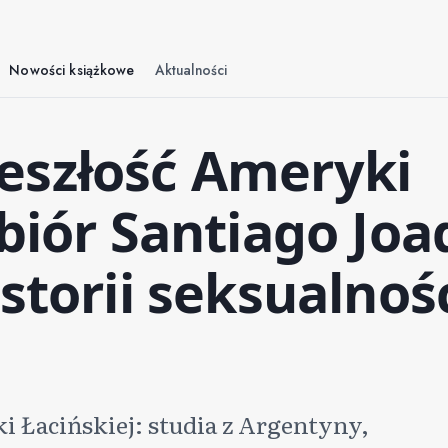
Nowości książkowe
Aktualności
eszłość Ameryki
zbiór Santiago Jo
storii seksualnoś
i Łacińskiej: studia z Argentyny,