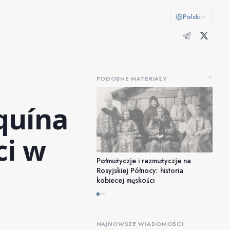
Polski
«
PODOBNE MATERIAŁY
aquína
ci w
Połmużyczje i razmużyczje na
Rosyjskiej Północy: historia
kobiecej męskości
NAJNOWSZE WIADOMOŚCI