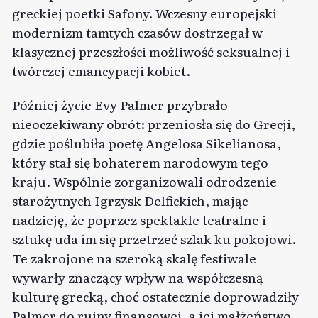
greckiej poetki Safony. Wczesny europejski
modernizm tamtych czasów dostrzegał w
klasycznej przeszłości możliwość seksualnej i
twórczej emancypacji kobiet.
Później życie Evy Palmer przybrało
nieoczekiwany obrót: przeniosła się do Grecji,
gdzie poślubiła poetę Angelosa Sikelianosa,
który stał się bohaterem narodowym tego
kraju. Wspólnie zorganizowali odrodzenie
starożytnych Igrzysk Delfickich, mając
nadzieję, że poprzez spektakle teatralne i
sztukę uda im się przetrzeć szlak ku pokojowi.
Te zakrojone na szeroką skalę festiwale
wywarły znaczący wpływ na współczesną
kulturę grecką, choć ostatecznie doprowadziły
Palmer do ruiny finansowej, a jej małżeństwo