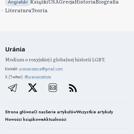
Książki
USA
Grecja
Historia
Biografia
Angielski
Literatura
Teoria
Uránia
Medium o rosyjskiej i globalnej historii LGBT.
Kontakt:
uraniarossica@gmail.com
X (Twitter):
@uraniainstitute
Strona główna
O nas
Serie artykułów
Wszystkie artykuły
Nowości książkowe
Aktualności