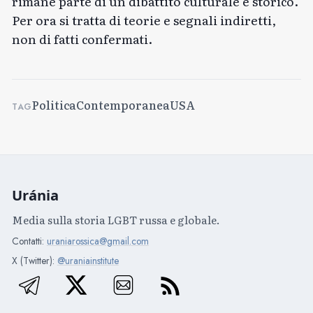
rimane parte di un dibattito culturale e storico.
Per ora si tratta di teorie e segnali indiretti,
non di fatti confermati.
Politica
Contemporanea
USA
TAG
Uránia
Media sulla storia LGBT russa e globale.
Contatti:
uraniarossica@gmail.com
X (Twitter):
@uraniainstitute