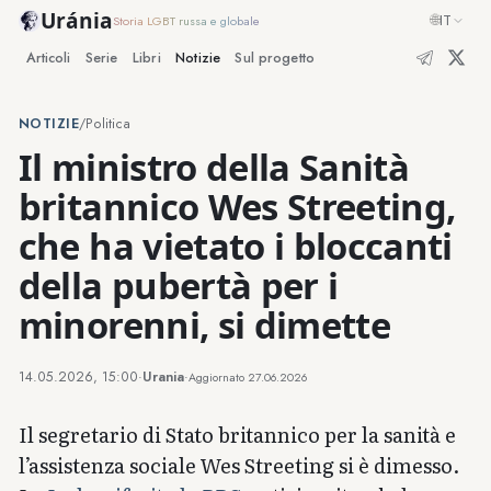
Uránia
🌐
IT
Storia LGBT russa e globale
Articoli
Serie
Libri
Notizie
Sul progetto
NOTIZIE
/
Politica
Il ministro della Sanità
britannico Wes Streeting,
che ha vietato i bloccanti
della pubertà per i
minorenni, si dimette
14.05.2026, 15:00
·
Urania
·
Aggiornato
27.06.2026
Il segretario di Stato britannico per la sanità e
l’assistenza sociale Wes Streeting si è dimesso.