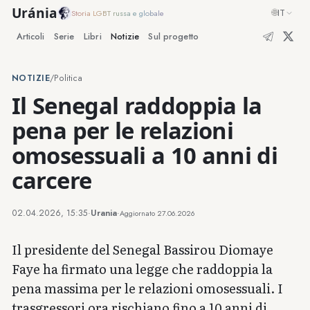
Uránia
🌐
IT
Storia LGBT russa e globale
Articoli
Serie
Libri
Notizie
Sul progetto
NOTIZIE
/
Politica
Il Senegal raddoppia la
pena per le relazioni
omosessuali a 10 anni di
carcere
02.04.2026, 15:35
·
Urania
·
Aggiornato
27.06.2026
Il presidente del Senegal Bassirou Diomaye
Faye ha firmato una legge che raddoppia la
pena massima per le relazioni omosessuali. I
trasgressori ora rischiano fino a 10 anni di