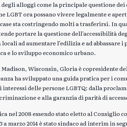
degli alloggi come la principale questione dei di
one LGBT ora possano vivere legalmente e apert
ase sta costringendo molti a trasferirsi. In qua
ende portare la questione dell’accessibilità deg
locali ad aumentare l’edilizia e ad abbassare i p
lica e lo sviluppo economico urbano.
 Madison, Wisconsin, Gloria è copresidente d
leanza ha sviluppato una guida pratica per i com
li interessi delle persone LGBTQ: dalla proclam
criminazione e alla garanzia di parità di accesso
tica nel 2008 essendo stato eletto al Consiglio 
3 a marzo 2014 è stato sindaco ad interim in segu