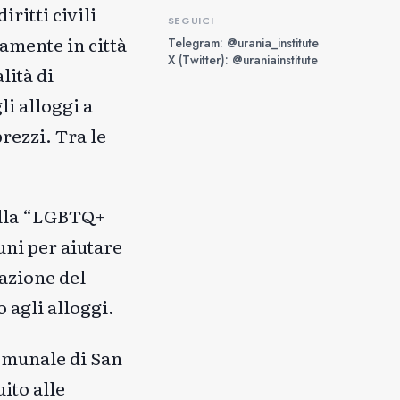
ritti civili
SEGUICI
amente in città
Telegram: @urania_institute
X (Twitter): @uraniainstitute
lità di
li alloggi a
rezzi. Tra le
ella “LGBTQ+
uni per aiutare
azione del
 agli alloggi.
comunale di San
ito alle