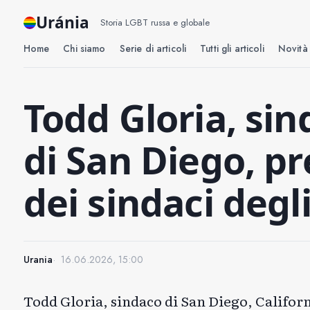
Uránia
Storia LGBT russa e globale
Home
Chi siamo
Serie di articoli
Tutti gli articoli
Novità 
Todd Gloria, si
di San Diego, p
dei sindaci degli
Urania
16.06.2026, 15:00
Todd Gloria, sindaco di San Diego, Californi