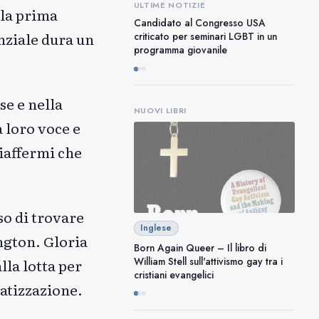
ULTIME NOTIZIE
 la prima
Candidato al Congresso USA
nziale dura un
criticato per seminari LGBT in un
programma giovanile
se e nella
NUOVI LIBRI
a loro voce e
iaffermi che
so di trovare
Inglese
ngton. Gloria
Born Again Queer – Il libro di
William Stell sull'attivismo gay tra i
lla lotta per
cristiani evangelici
matizzazione.