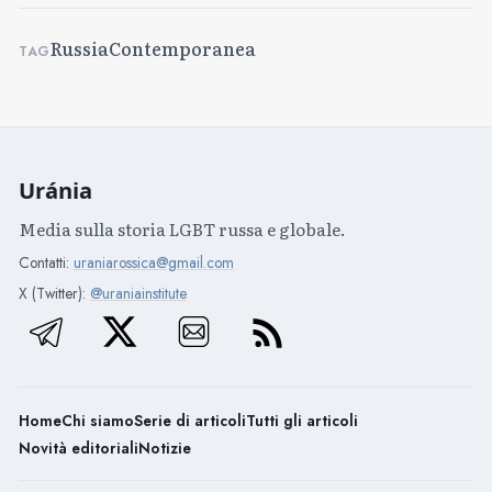
Russia
Contemporanea
TAG
Uránia
Media sulla storia LGBT russa e globale.
Contatti:
uraniarossica@gmail.com
X (Twitter):
@uraniainstitute
Home
Chi siamo
Serie di articoli
Tutti gli articoli
Novità editoriali
Notizie