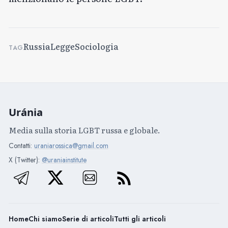
Russia
Legge
Sociologia
TAG
Uránia
Media sulla storia LGBT russa e globale.
Contatti:
uraniarossica@gmail.com
X (Twitter):
@uraniainstitute
Home
Chi siamo
Serie di articoli
Tutti gli articoli