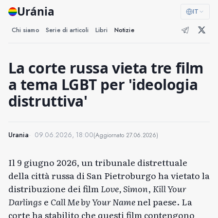
Uránia
IT
Chi siamo
Serie di articoli
Libri
Notizie
La corte russa vieta tre film
a tema LGBT per 'ideologia
distruttiva'
Urania
09.06.2026, 18:00
(Aggiornato
27.06.2026
)
Il 9 giugno 2026, un tribunale distrettuale
della città russa di San Pietroburgo ha vietato la
distribuzione dei film
Love, Simon
,
Kill Your
Darlings
e
Call Me by Your Name
nel paese. La
corte ha stabilito che questi film contengono