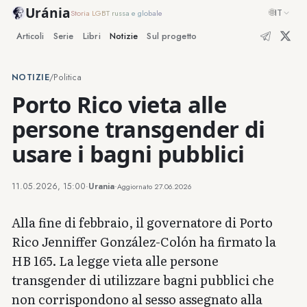
Uránia
🌐
IT
Storia LGBT russa e globale
Articoli
Serie
Libri
Notizie
Sul progetto
NOTIZIE
/
Politica
Porto Rico vieta alle
persone transgender di
usare i bagni pubblici
11.05.2026, 15:00
·
Urania
·
Aggiornato
27.06.2026
Alla fine di febbraio, il governatore di Porto
Rico Jenniffer González-Colón ha firmato la
HB 165. La legge vieta alle persone
transgender di utilizzare bagni pubblici che
non corrispondono al sesso assegnato alla